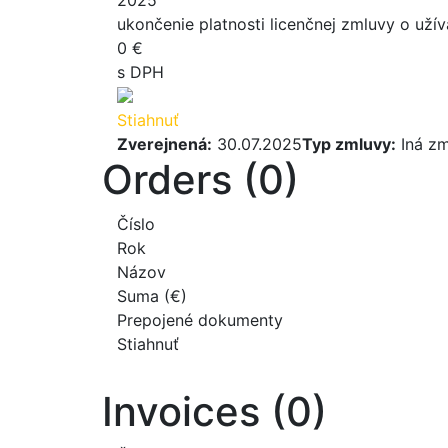
ukončenie platnosti licenčnej zmluvy o už
0 €
s DPH
Stiahnuť
Zverejnená:
30.07.2025
Typ zmluvy:
Iná zm
Orders (0)
Číslo
Rok
Názov
Suma (€)
Prepojené dokumenty
Stiahnuť
Invoices (0)