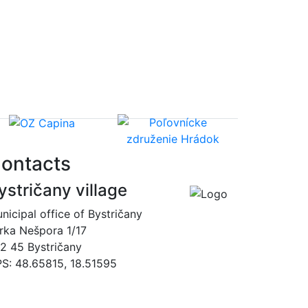
ontacts
ystričany village
nicipal office of Bystričany
rka Nešpora 1/17
2 45 Bystričany
S: 48.65815, 18.51595
00421 465493120
obec@bystricany.sk