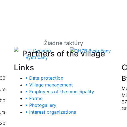
Žiadne faktúry
Partners of the village
Links
C
B
:30
• Data protection
• Village management
Mu
urs
• Employees of the municipality
Mi
• Forms
:00
97
• Photogallery
GP
urs
• Interest organizations
:30