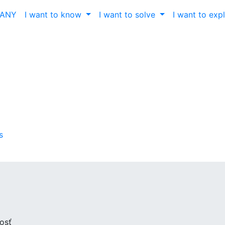
ČANY
I want to know
I want to solve
I want to exp
s
osť