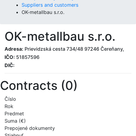
Suppliers and customers
OK-metallbau s.r.o.
OK-metallbau s.r.o.
Adresa:
Prievidzská cesta 734/48 97246 Čereňany,
IČO:
51857596
DIČ:
Contracts (0)
Číslo
Rok
Predmet
Suma (€)
Prepojené dokumenty
Stiahnuť