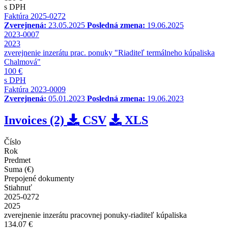
s DPH
Faktúra 2025-0272
Zverejnená:
23.05.2025
Posledná zmena:
19.06.2025
2023-0007
2023
zverejnenie inzerátu prac. ponuky "Riaditeľ termálneho kúpaliska
Chalmová"
100 €
s DPH
Faktúra 2023-0009
Zverejnená:
05.01.2023
Posledná zmena:
19.06.2023
Invoices (2)
CSV
XLS
Číslo
Rok
Predmet
Suma (€)
Prepojené dokumenty
Stiahnuť
2025-0272
2025
zverejnenie inzerátu pracovnej ponuky-riaditeľ kúpaliska
134.07 €