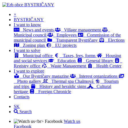
BYSTRIČANY
×
BYSTRIČANY
I want to know
News and events
Village management
Municipal council
Employees
Commission of the
municipal council
Transparent Bystričany
Elections
Zoning plan
EU projects
I want to solve
Municipal office
Taxes, fees, forms
Housing
and social services
Education
General library
Registry office
Waste Management
Health Center
I want to explore
Our Bystričany magazine
Interest organizations
Photo gallery
Thermal spa Chalmová
Tourism
and trips
History and heraldic signs
Cultural
heritage
Foreign Chronicle
Contacts
SK
Search
Watch us
Facebook