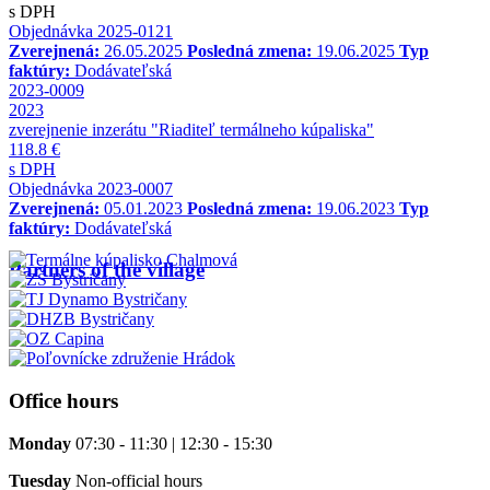
s DPH
Objednávka 2025-0121
Zverejnená:
26.05.2025
Posledná zmena:
19.06.2025
Typ
faktúry:
Dodávateľská
2023-0009
2023
zverejnenie inzerátu "Riaditeľ termálneho kúpaliska"
118.8 €
s DPH
Objednávka 2023-0007
Zverejnená:
05.01.2023
Posledná zmena:
19.06.2023
Typ
faktúry:
Dodávateľská
Partners of the village
Office hours
Monday
07:30 - 11:30 | 12:30 - 15:30
Tuesday
Non-official hours