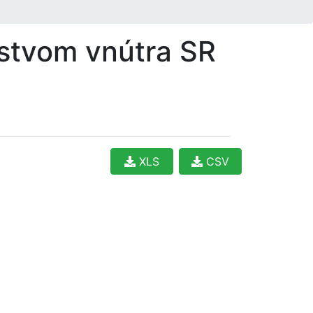
rstvom vnútra SR
XLS
CSV