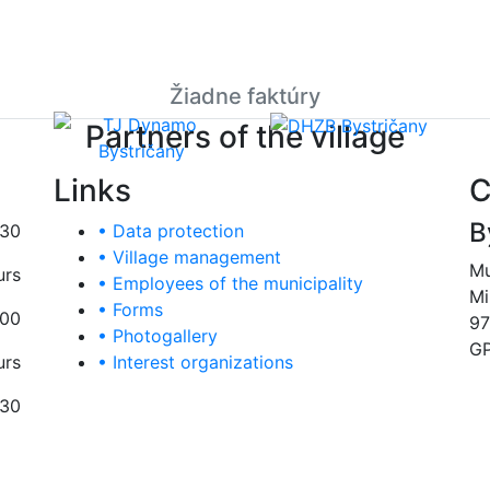
Žiadne faktúry
Partners of the village
Links
C
B
:30
• Data protection
• Village management
Mu
urs
• Employees of the municipality
Mi
• Forms
:00
97
• Photogallery
GP
urs
• Interest organizations
:30