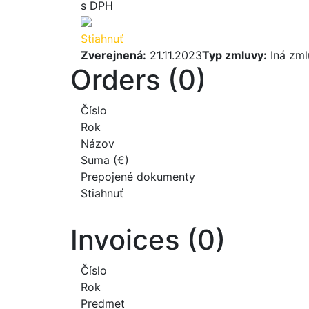
s DPH
Stiahnuť
Zverejnená:
21.11.2023
Typ zmluvy:
Iná zml
Orders (0)
Číslo
Rok
Názov
Suma (€)
Prepojené dokumenty
Stiahnuť
Invoices (0)
Číslo
Rok
Predmet