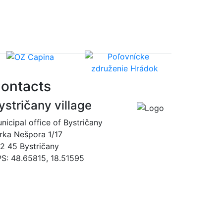
ontacts
ystričany village
nicipal office of Bystričany
rka Nešpora 1/17
2 45 Bystričany
S: 48.65815, 18.51595
00421 465493120
obec@bystricany.sk