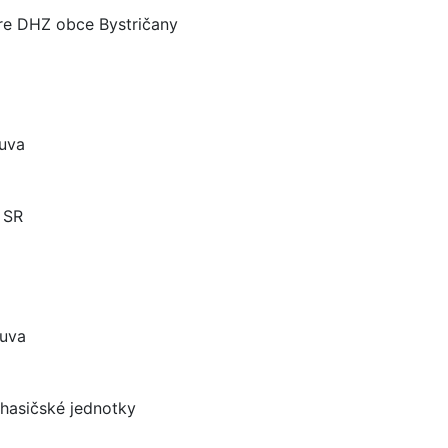
re DHZ obce Bystričany
uva
 SR
luva
hasičské jednotky