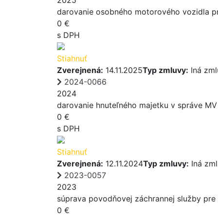
darovanie osobného motorového vozidla p
0 €
s DPH
Stiahnuť
Zverejnená:
14.11.2025
Typ zmluvy:
Iná zml
2024-0066
2024
darovanie hnuteľného majetku v správe MV
0 €
s DPH
Stiahnuť
Zverejnená:
12.11.2024
Typ zmluvy:
Iná zm
2023-0057
2023
súprava povodňovej záchrannej služby pre 
0 €