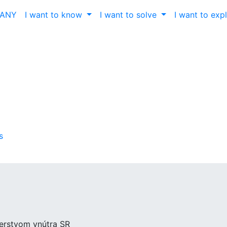
ČANY
I want to know
I want to solve
I want to exp
s
terstvom vnútra SR