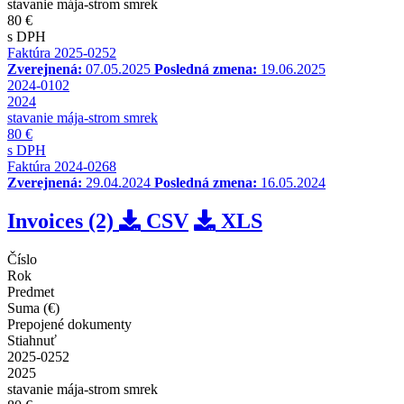
stavanie mája-strom smrek
80 €
s DPH
Faktúra 2025-0252
Zverejnená:
07.05.2025
Posledná zmena:
19.06.2025
2024-0102
2024
stavanie mája-strom smrek
80 €
s DPH
Faktúra 2024-0268
Zverejnená:
29.04.2024
Posledná zmena:
16.05.2024
Invoices (2)
CSV
XLS
Číslo
Rok
Predmet
Suma (€)
Prepojené dokumenty
Stiahnuť
2025-0252
2025
stavanie mája-strom smrek