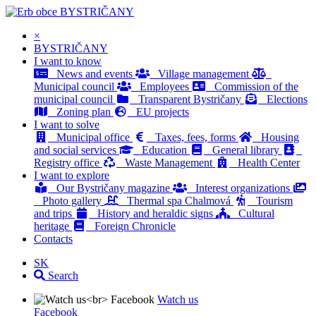
BYSTRIČANY
×
BYSTRIČANY
I want to know
News and events
Village management
Municipal council
Employees
Commission of the
municipal council
Transparent Bystričany
Elections
Zoning plan
EU projects
I want to solve
Municipal office
Taxes, fees, forms
Housing
and social services
Education
General library
Registry office
Waste Management
Health Center
I want to explore
Our Bystričany magazine
Interest organizations
Photo gallery
Thermal spa Chalmová
Tourism
and trips
History and heraldic signs
Cultural
heritage
Foreign Chronicle
Contacts
SK
Search
Watch us
Facebook