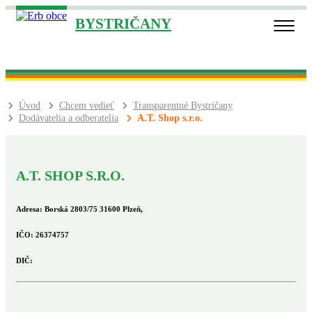
BYSTRIČANY
Úvod
Chcem vedieť
Transparentné Bystričany
Dodávatelia a odberatelia
A.T. Shop s.r.o.
A.T. SHOP S.R.O.
Adresa:
Borská 2803/75 31600 Plzeň,
IČO:
26374757
DIČ: