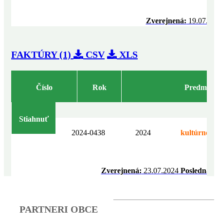
Zverejnená:
19.07.20
FAKTÚRY (1)
CSV
XLS
Číslo
Rok
Predmet
Stiahnuť
2024-0438
2024
kultúrne p
Zverejnená:
23.07.2024
Posledná z
PARTNERI OBCE