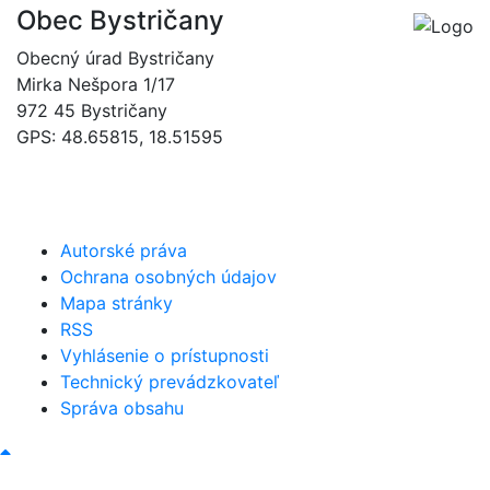
Obec Bystričany
Obecný úrad Bystričany
Mirka Nešpora 1/17
972 45 Bystričany
GPS: 48.65815, 18.51595
046/5493120
obec@bystricany.sk
Autorské práva
Ochrana osobných údajov
Mapa stránky
RSS
Vyhlásenie o prístupnosti
Technický prevádzkovateľ
Správa obsahu