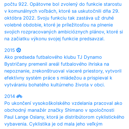
počtu 922. Opätovne bol zvolený do funkcie starostu
v komunálnych voľbách, ktoré sa uskutočnili dňa 29.
októbra 2022. Svoju funkciu tak zastáva už druhé
volebné obdobie, ktoré je príležitosťou na plnenie
svojich rozpracovaných ambicióznych plánov, ktoré si
na začiatku výkonu svojej funkcie predsavzal.
2015
Ako predseda futbalového klubu TJ Dynamo
Bystričany premenil areál futbalového ihriska na
nepoznanie, zrekonštruoval viaceré priestory, vytvoril
efektívny systém práce s mládežou a prispieval k
vytváraniu bohatého kultúrneho života v obci.
2014
Po ukončení vysokoškolského vzdelania pracoval ako
obchodný manažér značky Shimano v spoločnosti
Paul Lange Oslany, ktorá je distribútorom cyklistického
vybavenia. Cyklistika je od mala jeho veľkým