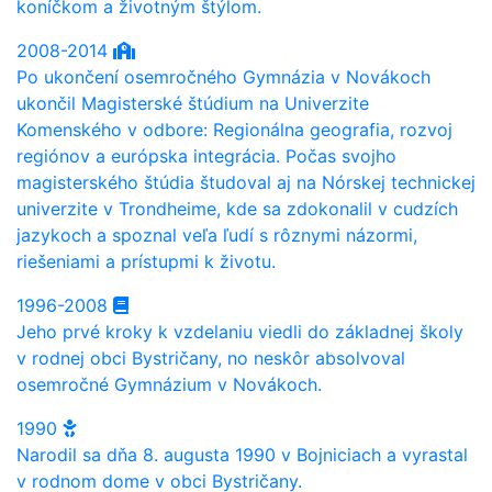
koníčkom a životným štýlom.
2008-2014
Po ukončení osemročného Gymnázia v Novákoch
ukončil Magisterské štúdium na Univerzite
Komenského v odbore: Regionálna geografia, rozvoj
regiónov a európska integrácia. Počas svojho
magisterského štúdia študoval aj na Nórskej technickej
univerzite v Trondheime, kde sa zdokonalil v cudzích
jazykoch a spoznal veľa ľudí s rôznymi názormi,
riešeniami a prístupmi k životu.
1996-2008
Jeho prvé kroky k vzdelaniu viedli do základnej školy
v rodnej obci Bystričany, no neskôr absolvoval
osemročné Gymnázium v Novákoch.
1990
Narodil sa dňa 8. augusta 1990 v Bojniciach a vyrastal
v rodnom dome v obci Bystričany.