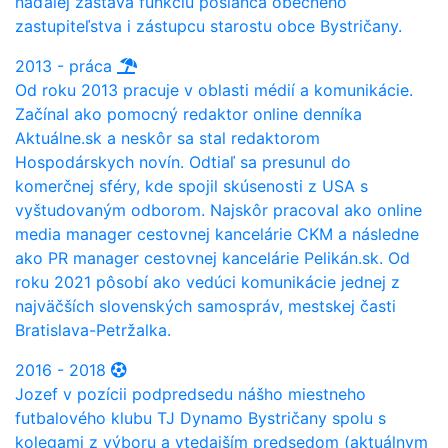
naďalej zastáva funkciu poslanca obecného
zastupiteľstva i zástupcu starostu obce Bystričany.
2013 - práca
Od roku 2013 pracuje v oblasti médií a komunikácie.
Začínal ako pomocný redaktor online denníka
Aktuálne.sk a neskôr sa stal redaktorom
Hospodárskych novín. Odtiaľ sa presunul do
komerčnej sféry, kde spojil skúsenosti z USA s
vyštudovaným odborom. Najskôr pracoval ako online
media manager cestovnej kancelárie CKM a následne
ako PR manager cestovnej kancelárie Pelikán.sk. Od
roku 2021 pôsobí ako vedúci komunikácie jednej z
najväčších slovenských samospráv, mestskej časti
Bratislava-Petržalka.
2016 - 2018
Jozef v pozícii podpredsedu nášho miestneho
futbalového klubu TJ Dynamo Bystričany spolu s
kolegami z výboru a vtedajším predsedom (aktuálnym