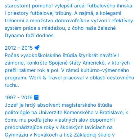
starostom) pomohol vylepšiť areál futbalového ihriska
i priestory futbalovej tribúny. A najmä, s kolegami
trénermi a množstvo dobrovoľníkov vytvorili efektívny
systém práce s mládežou, z čoho naše železné
Dynamo ťaží dodnes.
2012 - 2015
Počas vysokoškolského štúdia štyrikrát navštívil
zámorie, konkréte Spojené štáty Americké, v ktorých
prežil takmer rok a pol. V rámci kultúrno-výmenného
programu Work & Travel pracoval v oblasti cestovného
ruchu.
1997 - 2016
Jozef je hrdý absolvent magisterského štúdia
politológie na Univerzite Komenského v Bratislave, k
čomu mu podľa jeho vlastných slov dopomohli
predchádzajúce roky v školských laviciach na
Gymnáziu v Novákoch a tiež Základnej škole v