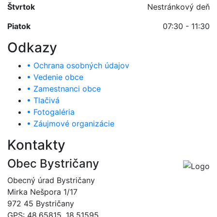
Štvrtok
Nestránkový deň
Piatok
07:30 - 11:30
Odkazy
• Ochrana osobných údajov
• Vedenie obce
• Zamestnanci obce
• Tlačivá
• Fotogaléria
• Záujmové organizácie
Kontakty
Obec Bystričany
Obecný úrad Bystričany
Mirka Nešpora 1/17
972 45 Bystričany
GPS: 48.65815, 18.51595