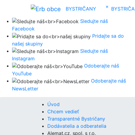
×
BYSTRIČANY
BYSTRIČ
Sledujte náš
Facebook
Pridajte sa do
našej skupiny
Sledujte náš
Instagram
Odoberajte náš
YouTube
Odoberajte náš
NewsLetter
Úvod
Chcem vedieť
Transparentné Bystričany
Dodávatelia a odberatelia
Alemat.cz, spol. s r.o.