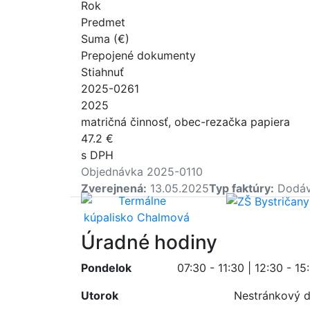
Rok
Predmet
Suma (€)
Prepojené dokumenty
Stiahnuť
2025-0261
2025
matričná činnosť, obec-rezačka papiera
47.2 €
s DPH
Objednávka 2025-0110
Zverejnená:
13.05.2025
Typ faktúry:
Dodáv
Úradné hodiny
Pondelok
07:30 - 11:30 | 12:30 - 15
Utorok
Nestránkový 