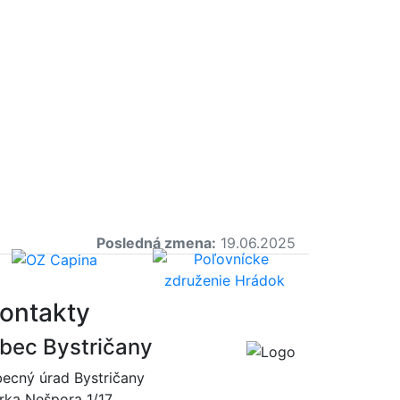
Posledná zmena:
19.06.2025
ontakty
bec Bystričany
ecný úrad Bystričany
rka Nešpora 1/17