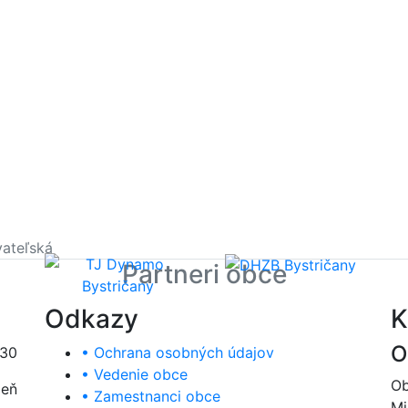
ateľská
Partneri obce
Odkazy
K
O
:30
• Ochrana osobných údajov
• Vedenie obce
Ob
deň
• Zamestnanci obce
Mi