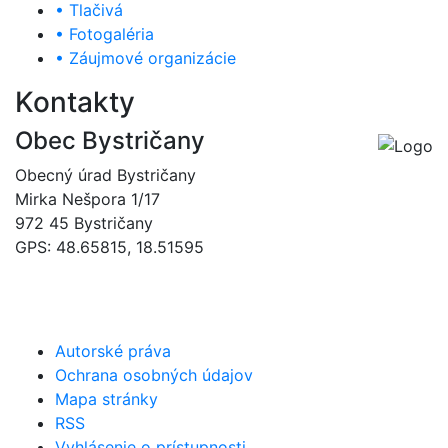
• Tlačivá
• Fotogaléria
• Záujmové organizácie
Kontakty
Obec Bystričany
Obecný úrad Bystričany
Mirka Nešpora 1/17
972 45 Bystričany
GPS: 48.65815, 18.51595
046/5493120
obec@bystricany.sk
Autorské práva
Ochrana osobných údajov
Mapa stránky
RSS
Vyhlásenie o prístupnosti