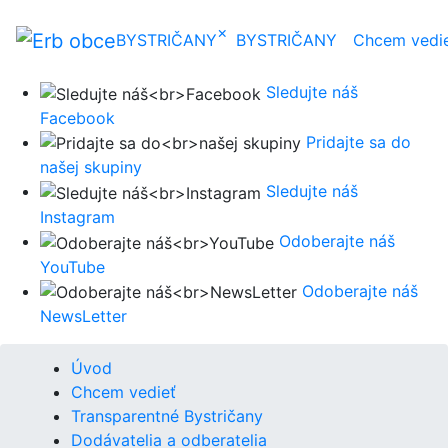
×
BYSTRIČANY
BYSTRIČANY
Chcem vedi
Sledujte náš
Facebook
Pridajte sa do
našej skupiny
Sledujte náš
Instagram
Odoberajte náš
YouTube
Odoberajte náš
NewsLetter
Úvod
Chcem vedieť
Transparentné Bystričany
Dodávatelia a odberatelia