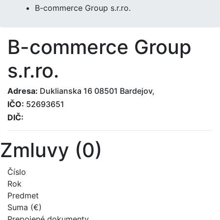
B-commerce Group s.r.ro.
B-commerce Group
s.r.ro.
Adresa:
Duklianska 16 08501 Bardejov,
IČO:
52693651
DIČ:
Zmluvy (0)
Číslo
Rok
Predmet
Suma (€)
Prepojené dokumenty