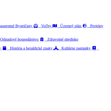
parentné Bystričany
Voľby
Územný plán
Projekty
dpadové hospodárstvo
Zdravotné stredisko
ty
História a heraldické znaky
Kultúrne pamiatky