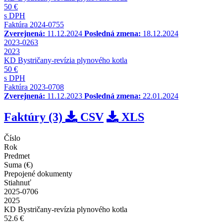
50 €
s DPH
Faktúra 2024-0755
Zverejnená:
11.12.2024
Posledná zmena:
18.12.2024
2023-0263
2023
KD Bystričany-revízia plynového kotla
50 €
s DPH
Faktúra 2023-0708
Zverejnená:
11.12.2023
Posledná zmena:
22.01.2024
Faktúry (3)
CSV
XLS
Číslo
Rok
Predmet
Suma (€)
Prepojené dokumenty
Stiahnuť
2025-0706
2025
KD Bystričany-revízia plynového kotla
52.6 €