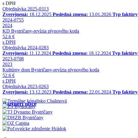
s DPH
Objednávka 2025-0313
Zverejnená:
18.12.2025
Posledná zmena:
13.01.2026
Typ faktúry
2024-0755
2024
KD Bystričany-revízia plynového kotla
52.6 €
s DPH
Objednávka 2024-0283
Zverejnená:
11.12.2024
Posledná zmena:
18.12.2024
Typ faktúry
2023-0708
2023
Kultúrny dom Bystričany-revízia plynového kotla
52.6 €
s DPH
Objednávka 2023-0263
Zverejnená:
13.12.2023
Posledná zmena:
22.01.2024
Typ faktúry
Partneri obce