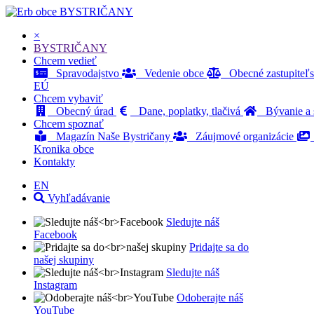
BYSTRIČANY
×
BYSTRIČANY
Chcem vedieť
Spravodajstvo
Vedenie obce
Obecné zastupiteľ
EÚ
Chcem vybaviť
Obecný úrad
Dane, poplatky, tlačivá
Bývanie a s
Chcem spoznať
Magazín Naše Bystričany
Záujmové organizácie
Kronika obce
Kontakty
EN
Vyhľadávanie
Sledujte náš
Facebook
Pridajte sa do
našej skupiny
Sledujte náš
Instagram
Odoberajte náš
YouTube