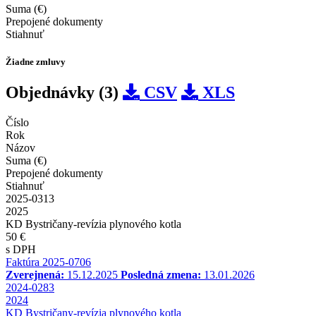
Suma (€)
Prepojené dokumenty
Stiahnuť
Žiadne zmluvy
Objednávky (3)
CSV
XLS
Číslo
Rok
Názov
Suma (€)
Prepojené dokumenty
Stiahnuť
2025-0313
2025
KD Bystričany-revízia plynového kotla
50 €
s DPH
Faktúra 2025-0706
Zverejnená:
15.12.2025
Posledná zmena:
13.01.2026
2024-0283
2024
KD Bystričany-revízia plynového kotla