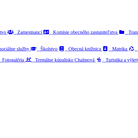
stvo
Zamestnanci
Komisie obecného zastupiteľstva
Trans
ociálne služby
Školstvo
Obecná knižnica
Matrika
O
Fotogaléria
Termálne kúpalisko Chalmová
Turistika a výle