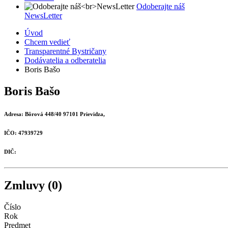
Odoberajte náš
NewsLetter
Úvod
Chcem vedieť
Transparentné Bystričany
Dodávatelia a odberatelia
Boris Bašo
Boris Bašo
Adresa:
Bôrová 448/40 97101 Prievidza,
IČO:
47939729
DIČ:
Zmluvy (0)
Číslo
Rok
Predmet