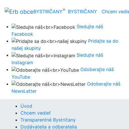
×
BYSTRIČANY
BYSTRIČANY
Chcem vedi
Sledujte náš
Facebook
Pridajte sa do
našej skupiny
Sledujte náš
Instagram
Odoberajte náš
YouTube
Odoberajte náš
NewsLetter
Úvod
Chcem vedieť
Transparentné Bystričany
Dodávatelia a odberatelia