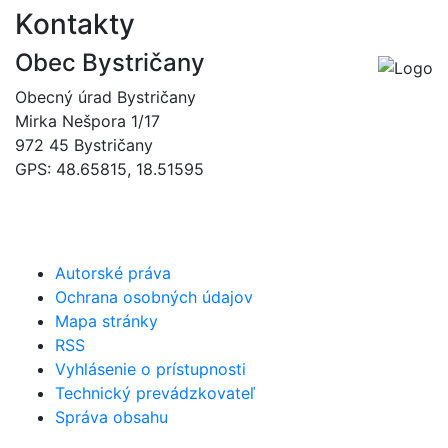
Kontakty
Obec Bystričany
Obecný úrad Bystričany
Mirka Nešpora 1/17
972 45 Bystričany
GPS: 48.65815, 18.51595
046/5493120
obec@bystricany.sk
Autorské práva
Ochrana osobných údajov
Mapa stránky
RSS
Vyhlásenie o prístupnosti
Technický prevádzkovateľ
Správa obsahu