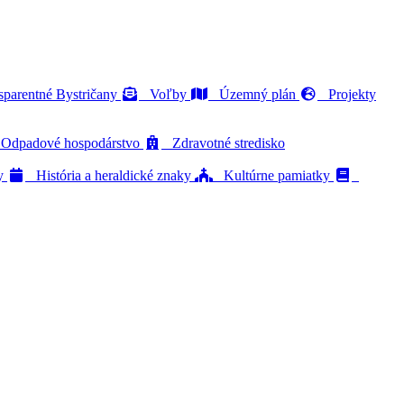
parentné Bystričany
Voľby
Územný plán
Projekty
dpadové hospodárstvo
Zdravotné stredisko
ty
História a heraldické znaky
Kultúrne pamiatky