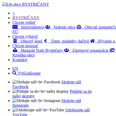
BYSTRIČANY
×
BYSTRIČANY
Chcem vedieť
Spravodajstvo
Vedenie obce
Obecné zastupiteľ
EÚ
Chcem vybaviť
Obecný úrad
Dane, poplatky, tlačivá
Bývanie a s
Chcem spoznať
Magazín Naše Bystričany
Záujmové organizácie
Kronika obce
Kontakty
EN
Vyhľadávanie
Sledujte náš
Facebook
Pridajte sa do
našej skupiny
Sledujte náš
Instagram
Odoberajte náš
YouTube