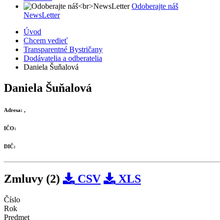
Odoberajte náš
NewsLetter
Úvod
Chcem vedieť
Transparentné Bystričany
Dodávatelia a odberatelia
Daniela Šuňalová
Daniela Šuňalová
Adresa:
,
IČO:
DIČ:
Zmluvy (2)
CSV
XLS
Číslo
Rok
Predmet