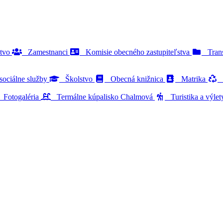
stvo
Zamestnanci
Komisie obecného zastupiteľstva
Trans
ociálne služby
Školstvo
Obecná knižnica
Matrika
O
Fotogaléria
Termálne kúpalisko Chalmová
Turistika a výle