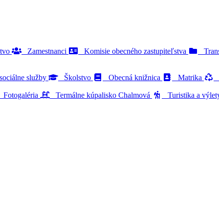
stvo
Zamestnanci
Komisie obecného zastupiteľstva
Trans
ociálne služby
Školstvo
Obecná knižnica
Matrika
O
Fotogaléria
Termálne kúpalisko Chalmová
Turistika a výle