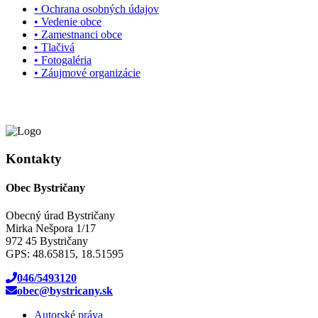
• Ochrana osobných údajov
• Vedenie obce
• Zamestnanci obce
• Tlačivá
• Fotogaléria
• Záujmové organizácie
Kontakty
Obec Bystričany
Obecný úrad Bystričany
Mirka Nešpora 1/17
972 45 Bystričany
GPS: 48.65815, 18.51595
046/5493120
obec@bystricany.sk
Autorské práva