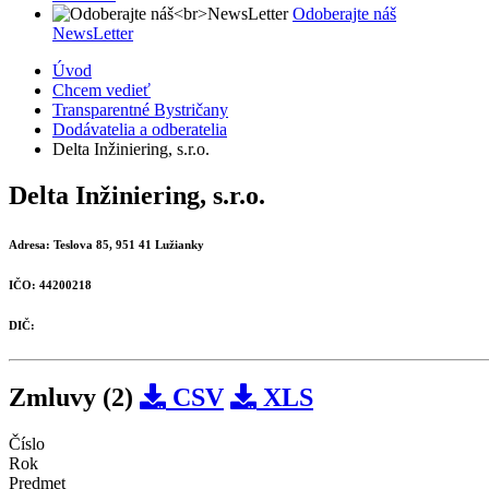
Odoberajte náš
NewsLetter
Úvod
Chcem vedieť
Transparentné Bystričany
Dodávatelia a odberatelia
Delta Inžiniering, s.r.o.
Delta Inžiniering, s.r.o.
Adresa:
Teslova 85, 951 41 Lužianky
IČO:
44200218
DIČ:
Zmluvy (2)
CSV
XLS
Číslo
Rok
Predmet