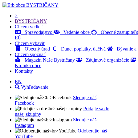
BYSTRIČANY
×
BYSTRIČANY
Chcem vedieť
Spravodajstvo
Vedenie obce
Obecné zastupiteľ
EÚ
Chcem vybaviť
Obecný úrad
Dane, poplatky, tlačivá
Bývanie a s
Chcem spoznať
Magazín Naše Bystričany
Záujmové organizácie
Kronika obce
Kontakty
EN
Vyhľadávanie
Sledujte náš
Facebook
Pridajte sa do
našej skupiny
Sledujte náš
Instagram
Odoberajte náš
YouTube