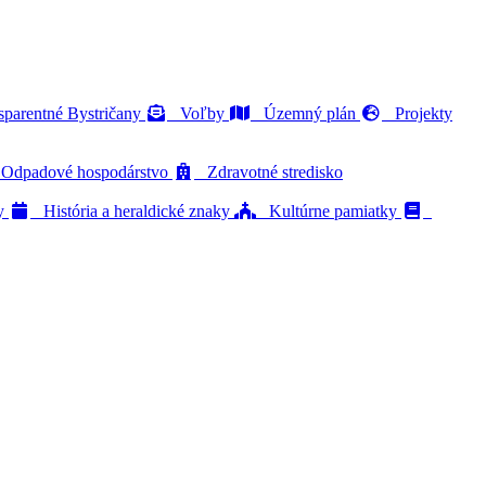
parentné Bystričany
Voľby
Územný plán
Projekty
dpadové hospodárstvo
Zdravotné stredisko
ty
História a heraldické znaky
Kultúrne pamiatky