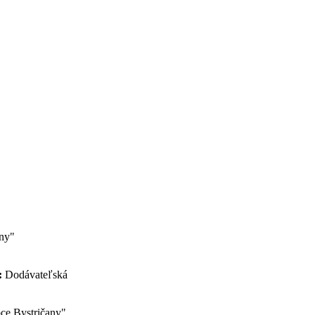
any"
:
Dodávateľská
bce Bystričany"