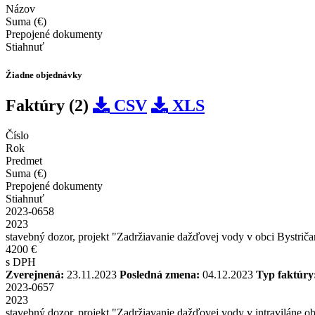
Názov
Suma (€)
Prepojené dokumenty
Stiahnuť
Žiadne objednávky
Faktúry (2)
CSV
XLS
Číslo
Rok
Predmet
Suma (€)
Prepojené dokumenty
Stiahnuť
2023-0658
2023
stavebný dozor, projekt "Zadržiavanie dažďovej vody v obci Bystrič
4200 €
s DPH
Zverejnená:
23.11.2023
Posledná zmena:
04.12.2023
Typ faktúry
2023-0657
2023
stavebný dozor, projekt "Zadržiavanie dažďovej vody v intraviláne o