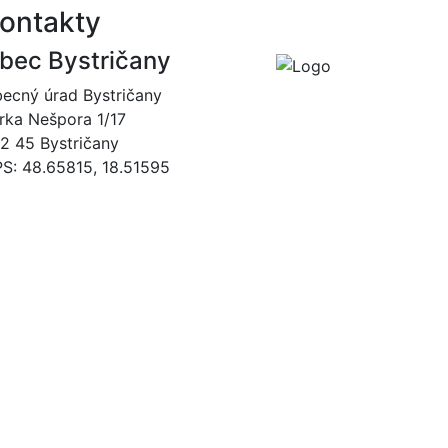
ontakty
bec Bystričany
ecný úrad Bystričany
rka Nešpora 1/17
2 45 Bystričany
S: 48.65815, 18.51595
046/5493120
obec@bystricany.sk