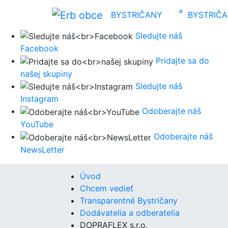
×
BYSTRIČANY
BYSTRIČ
Sledujte náš
Facebook
Pridajte sa do
našej skupiny
Sledujte náš
Instagram
Odoberajte náš
YouTube
Odoberajte náš
NewsLetter
Úvod
Chcem vedieť
Transparentné Bystričany
Dodávatelia a odberatelia
DOPRAFLEX s.r.o.