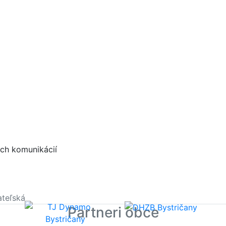
ch komunikácií
teľská
Partneri obce