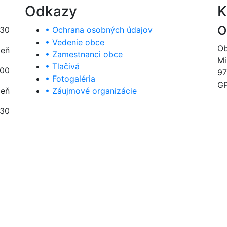
Odkazy
K
O
:30
• Ochrana osobných údajov
• Vedenie obce
Ob
deň
• Zamestnanci obce
Mi
• Tlačivá
:00
97
• Fotogaléria
GP
deň
• Záujmové organizácie
:30