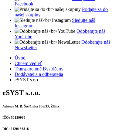
Facebook
Pridajte sa do
našej skupiny
Sledujte náš
Instagram
Odoberajte náš
YouTube
Odoberajte náš
NewsLetter
Úvod
Chcem vedieť
Transparentné Bystričany
Dodávatelia a odberatelia
eSYST s.r.o.
eSYST s.r.o.
Adresa:
M. R. Štefánika 836/33, Žilina
IČO:
50139088
DIČ:
2120186816