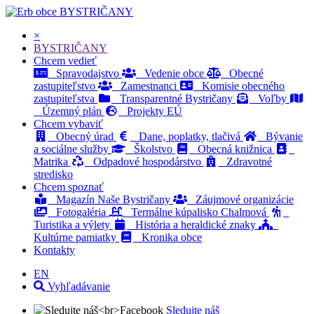
BYSTRIČANY
×
BYSTRIČANY
Chcem vedieť
Spravodajstvo
Vedenie obce
Obecné
zastupiteľstvo
Zamestnanci
Komisie obecného
zastupiteľstva
Transparentné Bystričany
Voľby
Územný plán
Projekty EÚ
Chcem vybaviť
Obecný úrad
Dane, poplatky, tlačivá
Bývanie
a sociálne služby
Školstvo
Obecná knižnica
Matrika
Odpadové hospodárstvo
Zdravotné
stredisko
Chcem spoznať
Magazín Naše Bystričany
Záujmové organizácie
Fotogaléria
Termálne kúpalisko Chalmová
Turistika a výlety
História a heraldické znaky
Kultúrne pamiatky
Kronika obce
Kontakty
EN
Vyhľadávanie
Sledujte náš