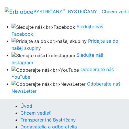
×
BYSTRIČANY
BYSTRIČANY
Chcem vedi
Sledujte náš
Facebook
Pridajte sa do
našej skupiny
Sledujte náš
Instagram
Odoberajte náš
YouTube
Odoberajte náš
NewsLetter
Úvod
Chcem vedieť
Transparentné Bystričany
Dodávatelia a odberatelia