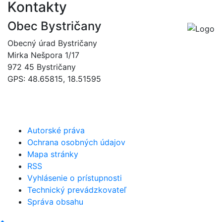
Kontakty
Obec Bystričany
Obecný úrad Bystričany
Mirka Nešpora 1/17
972 45 Bystričany
GPS: 48.65815, 18.51595
046/5493120
obec@bystricany.sk
Autorské práva
Ochrana osobných údajov
Mapa stránky
RSS
Vyhlásenie o prístupnosti
Technický prevádzkovateľ
Správa obsahu