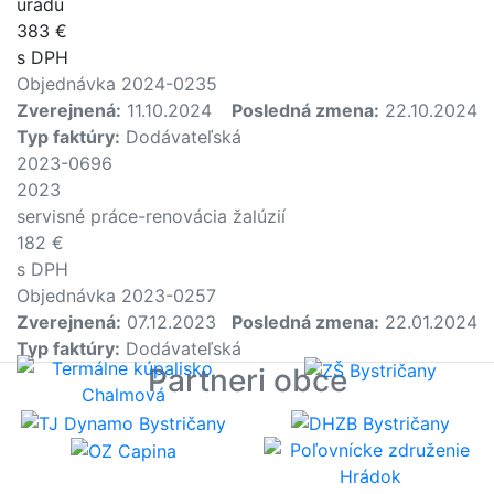
úradu
383 €
s DPH
Objednávka 2024-0235
Zverejnená:
11.10.2024
Posledná zmena:
22.10.2024
Typ faktúry:
Dodávateľská
2023-0696
2023
servisné práce-renovácia žalúzií
182 €
s DPH
Objednávka 2023-0257
Zverejnená:
07.12.2023
Posledná zmena:
22.01.2024
Typ faktúry:
Dodávateľská
Partneri obce