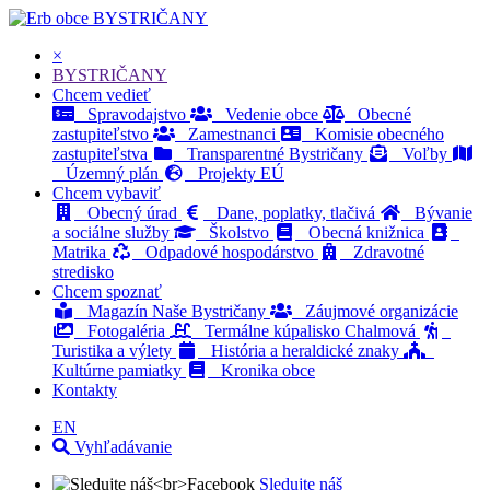
BYSTRIČANY
×
BYSTRIČANY
Chcem vedieť
Spravodajstvo
Vedenie obce
Obecné
zastupiteľstvo
Zamestnanci
Komisie obecného
zastupiteľstva
Transparentné Bystričany
Voľby
Územný plán
Projekty EÚ
Chcem vybaviť
Obecný úrad
Dane, poplatky, tlačivá
Bývanie
a sociálne služby
Školstvo
Obecná knižnica
Matrika
Odpadové hospodárstvo
Zdravotné
stredisko
Chcem spoznať
Magazín Naše Bystričany
Záujmové organizácie
Fotogaléria
Termálne kúpalisko Chalmová
Turistika a výlety
História a heraldické znaky
Kultúrne pamiatky
Kronika obce
Kontakty
EN
Vyhľadávanie
Sledujte náš