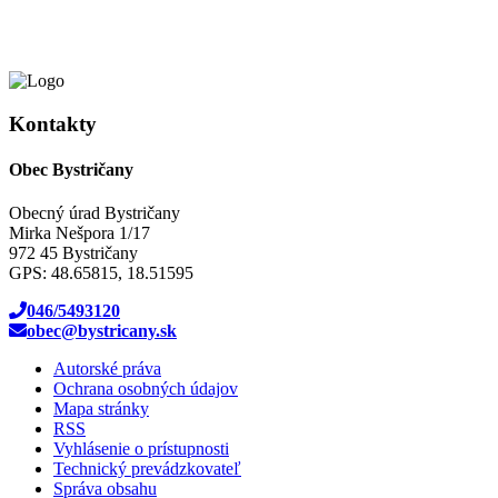
Kontakty
Obec Bystričany
Obecný úrad Bystričany
Mirka Nešpora 1/17
972 45 Bystričany
GPS: 48.65815, 18.51595
046/5493120
obec@bystricany.sk
Autorské práva
Ochrana osobných údajov
Mapa stránky
RSS
Vyhlásenie o prístupnosti
Technický prevádzkovateľ
Správa obsahu