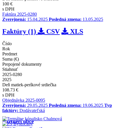
100 €
s DPH
Faktúra 2025-0280
Zverejnená:
15.04.2025
Posledná zmena:
13.05.2025
Faktúry (1)
CSV
XLS
Číslo
Rok
Predmet
Suma (€)
Prepojené dokumenty
Stiahnuť
2025-0280
2025
Deň matiek-períkové srdiečka
108.73 €
s DPH
Objednávka 2025-0095
Zverejnená:
29.05.2025
Posledná zmena:
19.06.2025
Typ
faktúry:
Dodávateľská
Partneri obce