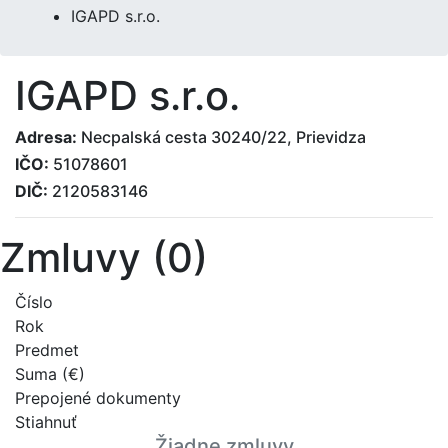
IGAPD s.r.o.
IGAPD s.r.o.
Adresa:
Necpalská cesta 30240/22, Prievidza
IČO:
51078601
DIČ:
2120583146
Zmluvy (0)
Číslo
Rok
Predmet
Suma (€)
Prepojené dokumenty
Stiahnuť
Žiadne zmluvy