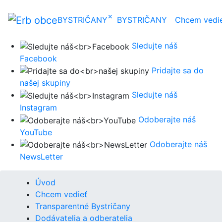
×
BYSTRIČANY
BYSTRIČANY
Chcem vedi
Sledujte náš
Facebook
Pridajte sa do
našej skupiny
Sledujte náš
Instagram
Odoberajte náš
YouTube
Odoberajte náš
NewsLetter
Úvod
Chcem vedieť
Transparentné Bystričany
Dodávatelia a odberatelia