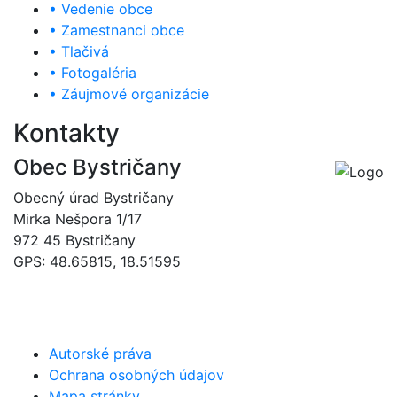
• Vedenie obce
• Zamestnanci obce
• Tlačivá
• Fotogaléria
• Záujmové organizácie
Kontakty
Obec Bystričany
Obecný úrad Bystričany
Mirka Nešpora 1/17
972 45 Bystričany
GPS: 48.65815, 18.51595
046/5493120
obec@bystricany.sk
Autorské práva
Ochrana osobných údajov
Mapa stránky