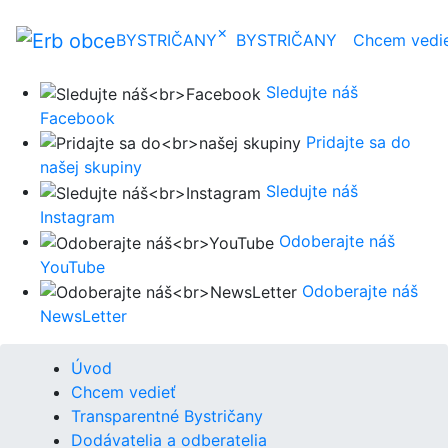
×
BYSTRIČANY
BYSTRIČANY
Chcem vedi
Sledujte náš
Facebook
Pridajte sa do
našej skupiny
Sledujte náš
Instagram
Odoberajte náš
YouTube
Odoberajte náš
NewsLetter
Úvod
Chcem vedieť
Transparentné Bystričany
Dodávatelia a odberatelia