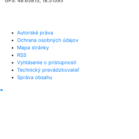
GPS: 48.65815, 18.51595
046/5493120
obec@bystricany.sk
Autorské práva
Ochrana osobných údajov
Mapa stránky
RSS
Vyhlásenie o prístupnosti
Technický prevádzkovateľ
Správa obsahu