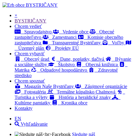
BYSTRIČANY
×
BYSTRIČANY
Chcem vedieť
Spravodajstvo
Vedenie obce
Obecné
zastupiteľstvo
Zamestnanci
Komisie obecného
zastupiteľstva
Transparentné Bystričany
Voľby
Územný plán
Projekty EÚ
Chcem vybaviť
Obecný úrad
Dane, poplatky, tlačivá
Bývanie
a sociálne služby
Školstvo
Obecná knižnica
Matrika
Odpadové hospodárstvo
Zdravotné
stredisko
Chcem spoznať
Magazín Naše Bystričany
Záujmové organizácie
Fotogaléria
Termálne kúpalisko Chalmová
Turistika a výlety
História a heraldické znaky
Kultúrne pamiatky
Kronika obce
Kontakty
EN
Vyhľadávanie
Sledujte náš