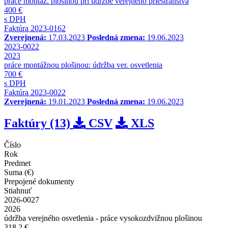
práce montáž. plošinou pri údržbe verejného priestranstva
400 €
s DPH
Faktúra 2023-0162
Zverejnená:
17.03.2023
Posledná zmena:
19.06.2023
2023-0022
2023
práce montážnou plošinou: údržba ver. osvetlenia
700 €
s DPH
Faktúra 2023-0022
Zverejnená:
19.01.2023
Posledná zmena:
19.06.2023
Faktúry (13)
CSV
XLS
Číslo
Rok
Predmet
Suma (€)
Prepojené dokumenty
Stiahnuť
2026-0027
2026
údržba verejného osvetlenia - práce vysokozdvižnou plošinou
318.2 €