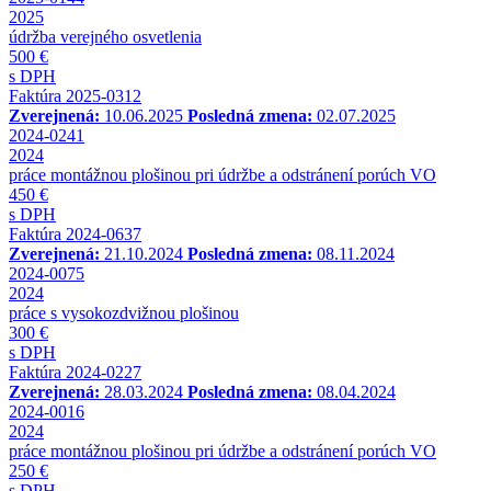
2025
údržba verejného osvetlenia
500 €
s DPH
Faktúra 2025-0312
Zverejnená:
10.06.2025
Posledná zmena:
02.07.2025
2024-0241
2024
práce montážnou plošinou pri údržbe a odstránení porúch VO
450 €
s DPH
Faktúra 2024-0637
Zverejnená:
21.10.2024
Posledná zmena:
08.11.2024
2024-0075
2024
práce s vysokozdvižnou plošinou
300 €
s DPH
Faktúra 2024-0227
Zverejnená:
28.03.2024
Posledná zmena:
08.04.2024
2024-0016
2024
práce montážnou plošinou pri údržbe a odstránení porúch VO
250 €
s DPH