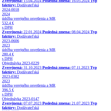
Zverejnená:
15.04.2024
Posledná zmena:
16.05.2024
Typ
faktúry:
Dodávateľská
2024-0018
2024
údržba verejného osvetlenia a MR
532.4 €
s DPH
Zverejnená:
22.01.2024
Posledná zmena:
08.04.2024
Typ
faktúry:
Dodávateľská
2023-0606
2023
údržba verejného osvetlenia a MR
280.4 €
s DPH
Objednávka 2023-0229
Zverejnená:
31.10.2023
Posledná zmena:
07.11.2023
Typ
faktúry:
Dodávateľská
2023-0382
2023
údržba verejného osvetlenia a MR
396.5 €
s DPH
Objednávka 2023-0147
Zverejnená:
07.07.2023
Posledná zmena:
21.07.2023
Typ
faktúry:
Dodávateľská