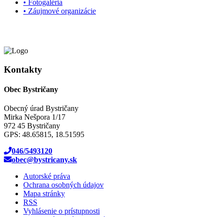
• Fotogaléria
• Záujmové organizácie
Kontakty
Obec Bystričany
Obecný úrad Bystričany
Mirka Nešpora 1/17
972 45 Bystričany
GPS: 48.65815, 18.51595
046/5493120
obec@bystricany.sk
Autorské práva
Ochrana osobných údajov
Mapa stránky
RSS
Vyhlásenie o prístupnosti