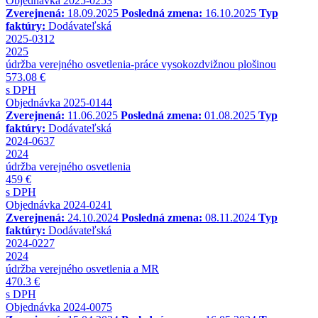
Objednávka 2025-0253
Zverejnená:
18.09.2025
Posledná zmena:
16.10.2025
Typ
faktúry:
Dodávateľská
2025-0312
2025
údržba verejného osvetlenia-práce vysokozdvižnou plošinou
573.08 €
s DPH
Objednávka 2025-0144
Zverejnená:
11.06.2025
Posledná zmena:
01.08.2025
Typ
faktúry:
Dodávateľská
2024-0637
2024
údržba verejného osvetlenia
459 €
s DPH
Objednávka 2024-0241
Zverejnená:
24.10.2024
Posledná zmena:
08.11.2024
Typ
faktúry:
Dodávateľská
2024-0227
2024
údržba verejného osvetlenia a MR
470.3 €
s DPH
Objednávka 2024-0075