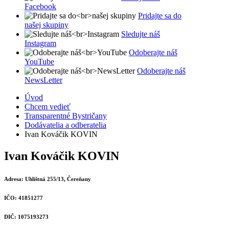
Facebook
Pridajte sa do
našej skupiny
Sledujte náš
Instagram
Odoberajte náš
YouTube
Odoberajte náš
NewsLetter
Úvod
Chcem vedieť
Transparentné Bystričany
Dodávatelia a odberatelia
Ivan Kováčik KOVIN
Ivan Kováčik KOVIN
Adresa:
Uhlištná 255/13, Čereňany
IČO:
41851277
DIČ:
1075193273