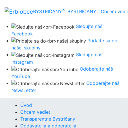
×
BYSTRIČANY
BYSTRIČANY
Chcem vedi
Sledujte náš
Facebook
Pridajte sa do
našej skupiny
Sledujte náš
Instagram
Odoberajte náš
YouTube
Odoberajte náš
NewsLetter
Úvod
Chcem vedieť
Transparentné Bystričany
Dodávatelia a odberatelia