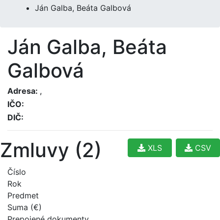
Ján Galba, Beáta Galbová
Ján Galba, Beáta
Galbová
Adresa:
,
IČO:
DIČ:
Zmluvy (2)
XLS
CSV
Číslo
Rok
Predmet
Suma (€)
Prepojené dokumenty