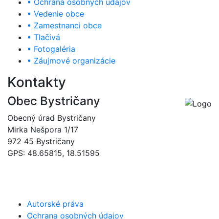
• Ochrana osobných údajov
• Vedenie obce
• Zamestnanci obce
• Tlačivá
• Fotogaléria
• Záujmové organizácie
Kontakty
Obec Bystričany
Obecný úrad Bystričany
Mirka Nešpora 1/17
972 45 Bystričany
GPS: 48.65815, 18.51595
046/5493120
obec@bystricany.sk
Autorské práva
Ochrana osobných údajov