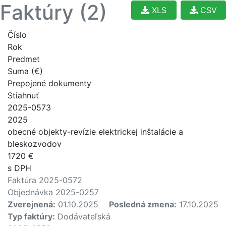
Faktúry (2)
XLS
CSV
Číslo
Rok
Predmet
Suma (€)
Prepojené dokumenty
Stiahnuť
2025-0573
2025
obecné objekty-revízie elektrickej inštalácie a
bleskozvodov
1720 €
s DPH
Faktúra 2025-0572
Objednávka 2025-0257
Zverejnená:
01.10.2025
Posledná zmena:
17.10.2025
Typ faktúry:
Dodávateľská