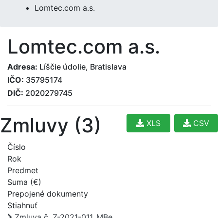
Lomtec.com a.s.
Lomtec.com a.s.
Adresa:
Líščie údolie, Bratislava
IČO:
35795174
DIČ:
2020279745
Zmluvy (3)
XLS
CSV
Číslo
Rok
Predmet
Suma (€)
Prepojené dokumenty
Stiahnuť
Zmluva č. Z-2021-011_MBe