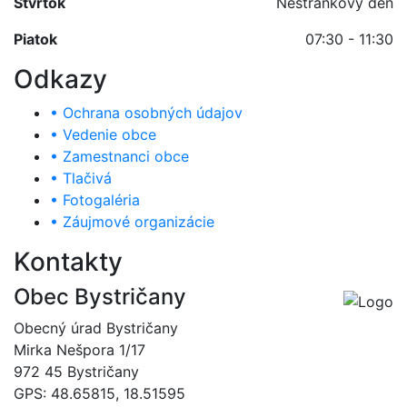
Štvrtok
Nestránkový deň
Piatok
07:30 - 11:30
Odkazy
• Ochrana osobných údajov
• Vedenie obce
• Zamestnanci obce
• Tlačivá
• Fotogaléria
• Záujmové organizácie
Kontakty
Obec Bystričany
Obecný úrad Bystričany
Mirka Nešpora 1/17
972 45 Bystričany
GPS: 48.65815, 18.51595