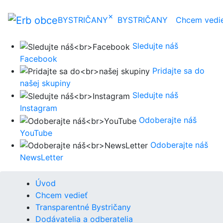
×
BYSTRIČANY
BYSTRIČANY
Chcem vedi
Sledujte náš
Facebook
Pridajte sa do
našej skupiny
Sledujte náš
Instagram
Odoberajte náš
YouTube
Odoberajte náš
NewsLetter
Úvod
Chcem vedieť
Transparentné Bystričany
Dodávatelia a odberatelia