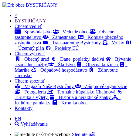
BYSTRIČANY
×
BYSTRIČANY
Chcem vedieť
Spravodajstvo
Vedenie obce
Obecné
zastupiteľstvo
Zamestnanci
Komisie obecného
zastupiteľstva
Transparentné Bystričany
Voľby
Územný plán
Projekty EÚ
Chcem vybaviť
Obecný úrad
Dane, poplatky, tlačivá
Bývanie
a sociálne služby
Školstvo
Obecná knižnica
Matrika
Odpadové hospodárstvo
Zdravotné
stredisko
Chcem spoznať
Magazín Naše Bystričany
Záujmové organizácie
Fotogaléria
Termálne kúpalisko Chalmová
Turistika a výlety
História a heraldické znaky
Kultúrne pamiatky
Kronika obce
Kontakty
EN
Vyhľadávanie
Sledujte náš