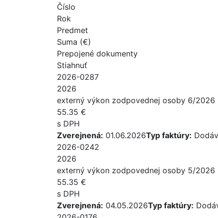
Číslo
Rok
Predmet
Suma (€)
Prepojené dokumenty
Stiahnuť
2026-0287
2026
externý výkon zodpovednej osoby 6/2026
55.35 €
s DPH
Zverejnená:
01.06.2026
Typ faktúry:
Dodáv
2026-0242
2026
externý výkon zodpovednej osoby 5/2026
55.35 €
s DPH
Zverejnená:
04.05.2026
Typ faktúry:
Dodáv
2026-0176