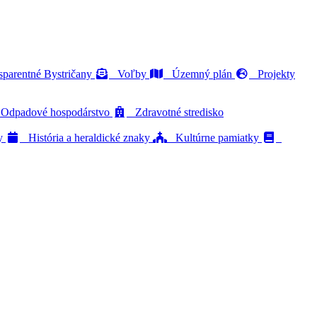
parentné Bystričany
Voľby
Územný plán
Projekty
dpadové hospodárstvo
Zdravotné stredisko
ty
História a heraldické znaky
Kultúrne pamiatky