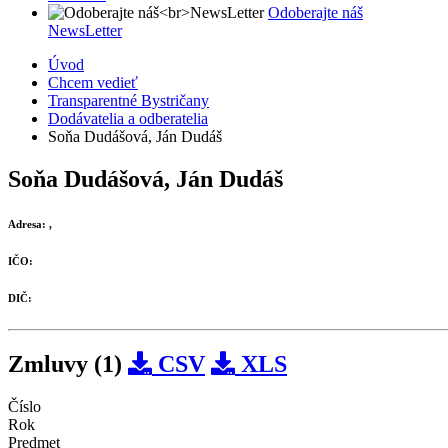
Odoberajte náš
NewsLetter
Úvod
Chcem vedieť
Transparentné Bystričany
Dodávatelia a odberatelia
Soňa Dudášová, Ján Dudáš
Soňa Dudášová, Ján Dudáš
Adresa:
,
IČO:
DIČ:
Zmluvy (1)
CSV
XLS
Číslo
Rok
Predmet