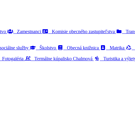
stvo
Zamestnanci
Komisie obecného zastupiteľstva
Trans
ociálne služby
Školstvo
Obecná knižnica
Matrika
O
Fotogaléria
Termálne kúpalisko Chalmová
Turistika a výle