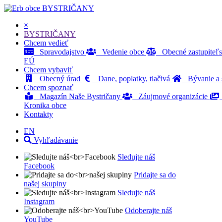
BYSTRIČANY
×
BYSTRIČANY
Chcem vedieť
Spravodajstvo
Vedenie obce
Obecné zastupiteľ
EÚ
Chcem vybaviť
Obecný úrad
Dane, poplatky, tlačivá
Bývanie a s
Chcem spoznať
Magazín Naše Bystričany
Záujmové organizácie
Kronika obce
Kontakty
EN
Vyhľadávanie
Sledujte náš
Facebook
Pridajte sa do
našej skupiny
Sledujte náš
Instagram
Odoberajte náš
YouTube