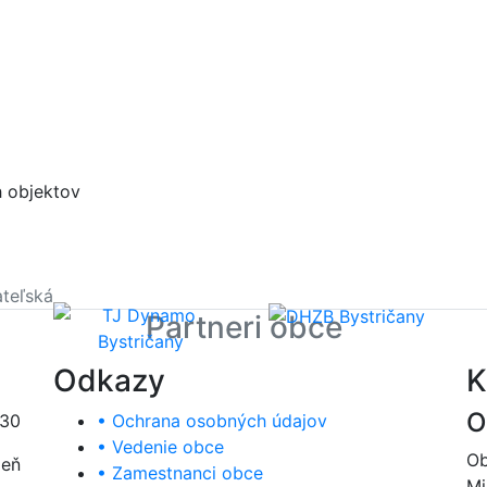
h objektov
teľská
Partneri obce
Odkazy
K
O
:30
• Ochrana osobných údajov
• Vedenie obce
Ob
deň
• Zamestnanci obce
Mi