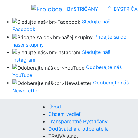
×
BYSTRIČANY
BYSTRIČ
Sledujte náš
Facebook
Pridajte sa do
našej skupiny
Sledujte náš
Instagram
Odoberajte náš
YouTube
Odoberajte náš
NewsLetter
Úvod
Chcem vedieť
Transparentné Bystričany
Dodávatelia a odberatelia
TRAIVA s.r.o.