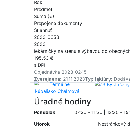
Rok
Predmet
Suma (€)
Prepojené dokumenty
Stiahnuť
2023-0653
2023
lekárničky na stenu s výbavou do obecnýc
195.53 €
s DPH
Objednávka 2023-0245
Zverejnená:
21.11.2023
Typ faktúry:
Dodáva
Úradné hodiny
Pondelok
07:30 - 11:30 | 12:30 - 15
Utorok
Nestránkový 