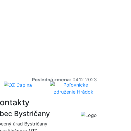
Posledná zmena:
04.12.2023
ontakty
bec Bystričany
ecný úrad Bystričany
rka Nešpora 1/17