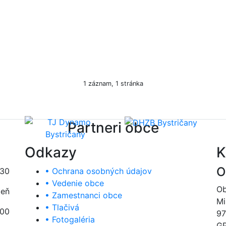
1 záznam, 1 stránka
Partneri obce
Odkazy
K
O
:30
• Ochrana osobných údajov
• Vedenie obce
Ob
deň
• Zamestnanci obce
Mi
• Tlačivá
:00
97
• Fotogaléria
GP