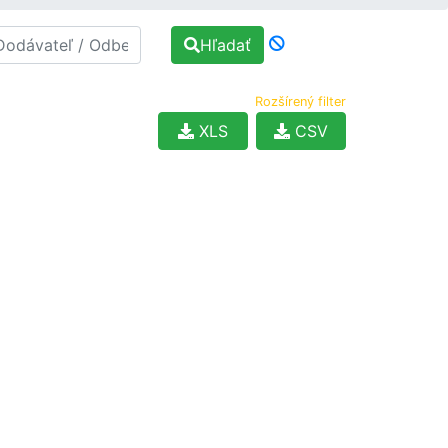
Hľadať
Rozšírený filter
XLS
CSV