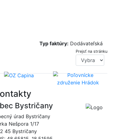
Typ faktúry:
Dodávateľská
Prejsť na stránku
ontakty
bec Bystričany
ecný úrad Bystričany
rka Nešpora 1/17
2 45 Bystričany
S: 48.65815, 18.51595