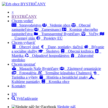
BYSTRIČANY
×
BYSTRIČANY
Chcem vedieť
Spravodajstvo
Vedenie obce
Obecné
zastupiteľstvo
Zamestnanci
Komisie obecného
zastupiteľstva
Transparentné Bystričany
Voľby
Územný plán
Projekty EÚ
Chcem vybaviť
Obecný úrad
Dane, poplatky, tlačivá
Bývanie
a sociálne služby
Školstvo
Obecná knižnica
Matrika
Odpadové hospodárstvo
Zdravotné
stredisko
Chcem spoznať
Magazín Naše Bystričany
Záujmové organizácie
Fotogaléria
Termálne kúpalisko Chalmová
Turistika a výlety
História a heraldické znaky
Kultúrne pamiatky
Kronika obce
Kontakty
EN
Vyhľadávanie
Sledujte náš