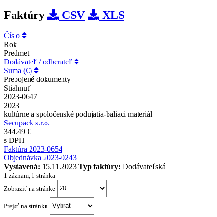
Faktúry
CSV
XLS
Číslo
Rok
Predmet
Dodávateľ / odberateľ
Suma (€)
Prepojené dokumenty
Stiahnuť
2023-0647
2023
kultúrne a spoločenské podujatia-baliaci materiál
Secupack s.r.o.
344.49 €
s DPH
Faktúra 2023-0654
Objednávka 2023-0243
Vystavená:
15.11.2023
Typ faktúry:
Dodávateľská
1 záznam, 1 stránka
Zobraziť na stránke
Prejsť na stránku