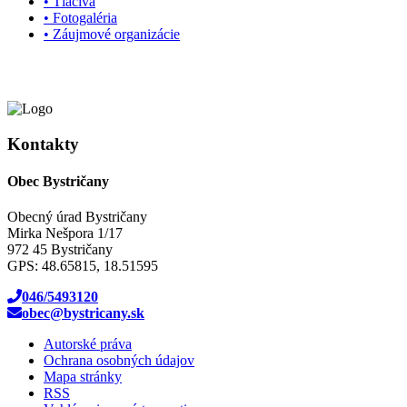
• Tlačivá
• Fotogaléria
• Záujmové organizácie
Kontakty
Obec Bystričany
Obecný úrad Bystričany
Mirka Nešpora 1/17
972 45 Bystričany
GPS: 48.65815, 18.51595
046/5493120
obec@bystricany.sk
Autorské práva
Ochrana osobných údajov
Mapa stránky
RSS