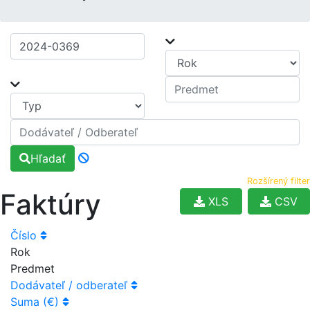
Hľadať
Rozšírený filter
Faktúry
XLS
CSV
Číslo
Rok
Predmet
Dodávateľ / odberateľ
Suma (€)