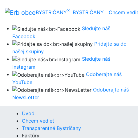
×
BYSTRIČANY
BYSTRIČANY
Chcem vedi
Sledujte náš
Facebook
Pridajte sa do
našej skupiny
Sledujte náš
Instagram
Odoberajte náš
YouTube
Odoberajte náš
NewsLetter
Úvod
Chcem vedieť
Transparentné Bystričany
Faktúry