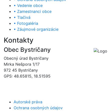
• Vedenie obce
• Zamestnanci obce
• Tlačivá
• Fotogaléria
• Záujmové organizácie
Kontakty
Obec Bystričany
Obecný úrad Bystričany
Mirka Nešpora 1/17
972 45 Bystričany
GPS: 48.65815, 18.51595
046/5493120
obec@bystricany.sk
Autorské práva
Ochrana osobných údajov