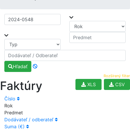
Hľadať
Rozšírený filter
Faktúry
XLS
CSV
Číslo
Rok
Predmet
Dodávateľ / odberateľ
Suma (€)