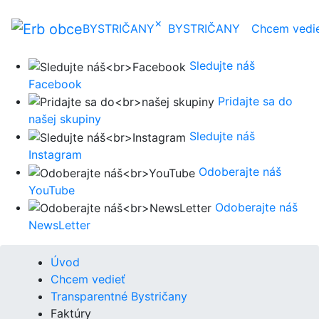
×
BYSTRIČANY
BYSTRIČANY
Chcem vedi
Sledujte náš
Facebook
Pridajte sa do
našej skupiny
Sledujte náš
Instagram
Odoberajte náš
YouTube
Odoberajte náš
NewsLetter
Úvod
Chcem vedieť
Transparentné Bystričany
Faktúry