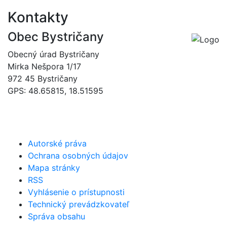
Kontakty
Obec Bystričany
Obecný úrad Bystričany
Mirka Nešpora 1/17
972 45 Bystričany
GPS: 48.65815, 18.51595
046/5493120
obec@bystricany.sk
Autorské práva
Ochrana osobných údajov
Mapa stránky
RSS
Vyhlásenie o prístupnosti
Technický prevádzkovateľ
Správa obsahu