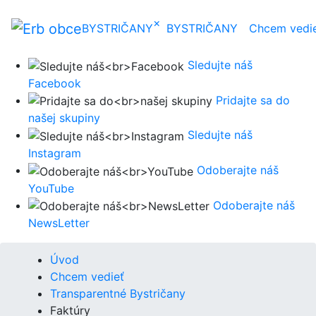
×
BYSTRIČANY
BYSTRIČANY
Chcem vedi
Sledujte náš
Facebook
Pridajte sa do
našej skupiny
Sledujte náš
Instagram
Odoberajte náš
YouTube
Odoberajte náš
NewsLetter
Úvod
Chcem vedieť
Transparentné Bystričany
Faktúry