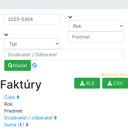
Hľadať
Rozšírený filter
Faktúry
XLS
CSV
Číslo
Rok
Predmet
Dodávateľ / odberateľ
Suma (€)