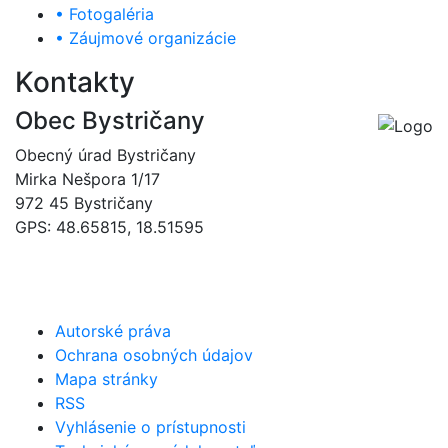
• Fotogaléria
• Záujmové organizácie
Kontakty
Obec Bystričany
Obecný úrad Bystričany
Mirka Nešpora 1/17
972 45 Bystričany
GPS: 48.65815, 18.51595
046/5493120
obec@bystricany.sk
Autorské práva
Ochrana osobných údajov
Mapa stránky
RSS
Vyhlásenie o prístupnosti