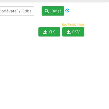
Hľadať
Rozšírený filter
XLS
CSV