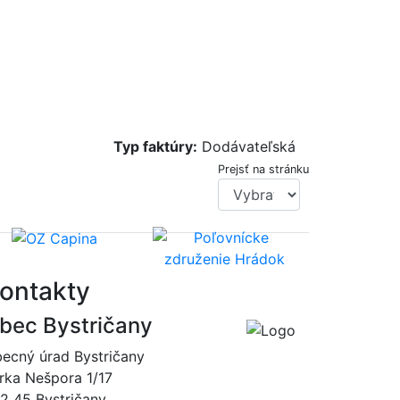
Typ faktúry:
Dodávateľská
Prejsť na stránku
ontakty
bec Bystričany
ecný úrad Bystričany
rka Nešpora 1/17
2 45 Bystričany