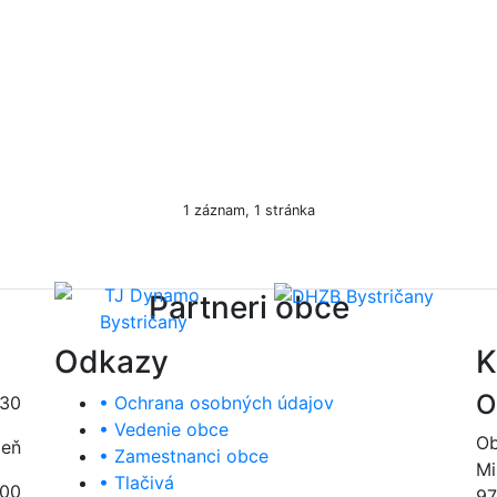
1 záznam, 1 stránka
Partneri obce
Odkazy
K
O
:30
• Ochrana osobných údajov
• Vedenie obce
Ob
deň
• Zamestnanci obce
Mi
• Tlačivá
:00
97