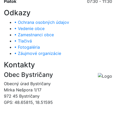
Piatok
07:30 - 11:30
Odkazy
• Ochrana osobných údajov
• Vedenie obce
• Zamestnanci obce
• Tlačivá
• Fotogaléria
• Záujmové organizácie
Kontakty
Obec Bystričany
Obecný úrad Bystričany
Mirka Nešpora 1/17
972 45 Bystričany
GPS: 48.65815, 18.51595
046/5493120