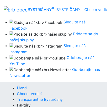
×
BYSTRIČANY
BYSTRIČANY
Chcem vedi
Sledujte náš
Facebook
Pridajte sa do
našej skupiny
Sledujte náš
Instagram
Odoberajte náš
YouTube
Odoberajte náš
NewsLetter
Úvod
Chcem vedieť
Transparentné Bystričany
Faktúry