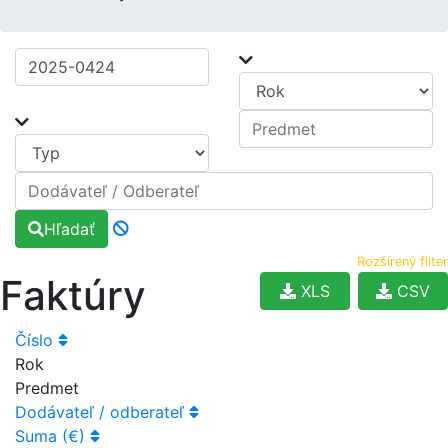
Hľadať
Rozšírený filter
Faktúry
XLS
CSV
Číslo
Rok
Predmet
Dodávateľ / odberateľ
Suma (€)