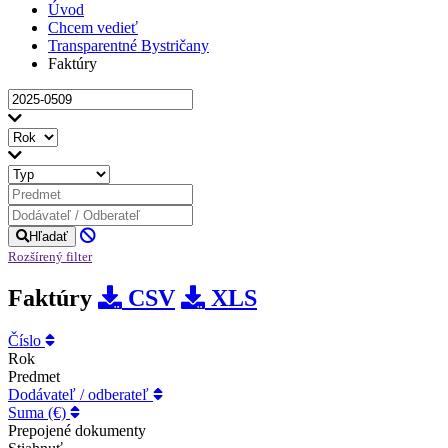
Úvod
Chcem vedieť
Transparentné Bystričany
Faktúry
Hľadať
Rozšírený filter
Faktúry
CSV
XLS
Číslo
Rok
Predmet
Dodávateľ / odberateľ
Suma (€)
Prepojené dokumenty