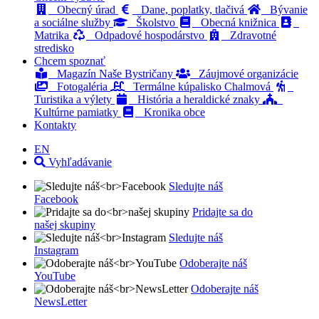
Obecný úrad
Dane, poplatky, tlačivá
Bývanie
a sociálne služby
Školstvo
Obecná knižnica
Matrika
Odpadové hospodárstvo
Zdravotné
stredisko
Chcem spoznať
Magazín Naše Bystričany
Záujmové organizácie
Fotogaléria
Termálne kúpalisko Chalmová
Turistika a výlety
História a heraldické znaky
Kultúrne pamiatky
Kronika obce
Kontakty
EN
Vyhľadávanie
Sledujte náš
Facebook
Pridajte sa do
našej skupiny
Sledujte náš
Instagram
Odoberajte náš
YouTube
Odoberajte náš
NewsLetter