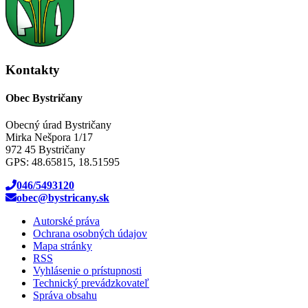
Kontakty
Obec Bystričany
Obecný úrad Bystričany
Mirka Nešpora 1/17
972 45 Bystričany
GPS: 48.65815, 18.51595
046/5493120
obec@bystricany.sk
Autorské práva
Ochrana osobných údajov
Mapa stránky
RSS
Vyhlásenie o prístupnosti
Technický prevádzkovateľ
Správa obsahu