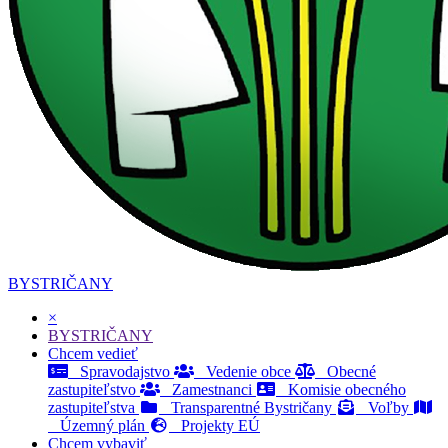
BYSTRIČANY
×
BYSTRIČANY
Chcem vedieť
Spravodajstvo
Vedenie obce
Obecné
zastupiteľstvo
Zamestnanci
Komisie obecného
zastupiteľstva
Transparentné Bystričany
Voľby
Územný plán
Projekty EÚ
Chcem vybaviť