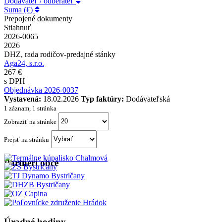
Dodávateľ / odberateľ
Suma (€)
Prepojené dokumenty
Stiahnuť
2026-0065
2026
DHZ, rada rodičov-predajné stánky
Aga24, s.r.o.
267 €
s DPH
Objednávka 2026-0037
Vystavená:
18.02.2026
Typ faktúry:
Dodávateľská
1 záznam, 1 stránka
Zobraziť na stránke
Prejsť na stránku
Partneri obce
Úradné hodiny