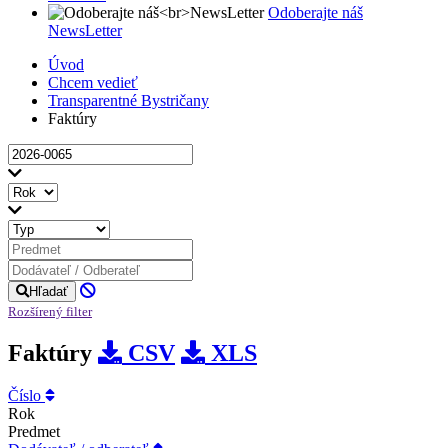
Odoberajte náš
NewsLetter
Úvod
Chcem vedieť
Transparentné Bystričany
Faktúry
Hľadať
Rozšírený filter
Faktúry
CSV
XLS
Číslo
Rok
Predmet