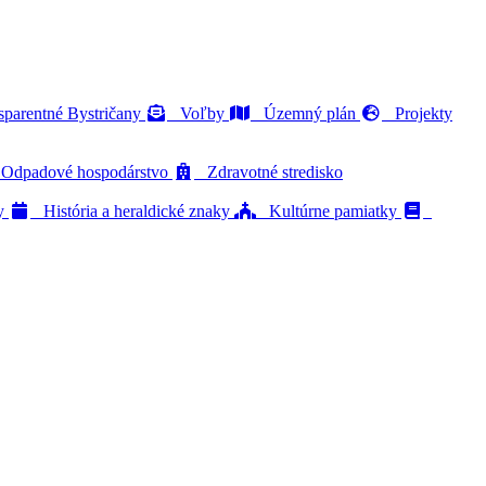
parentné Bystričany
Voľby
Územný plán
Projekty
dpadové hospodárstvo
Zdravotné stredisko
ty
História a heraldické znaky
Kultúrne pamiatky