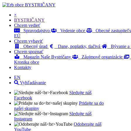
BYSTRIČANY
×
BYSTRIČANY
Chcem vedieť
Spravodajstvo
Vedenie obce
Obecné zastupiteľ
EÚ
Chcem vybaviť
Obecný úrad
Dane, poplatky, tlačivá
Bývanie a s
Chcem spoznať
Magazín Naše Bystričany
Záujmové organizácie
Kronika obce
Kontakty
EN
Vyhľadávanie
Sledujte náš
Facebook
Pridajte sa do
našej skupiny
Sledujte náš
Instagram
Odoberajte náš
YouTube