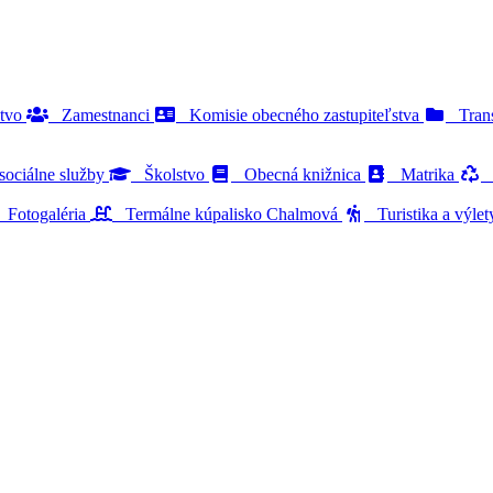
stvo
Zamestnanci
Komisie obecného zastupiteľstva
Trans
ociálne služby
Školstvo
Obecná knižnica
Matrika
O
Fotogaléria
Termálne kúpalisko Chalmová
Turistika a výle