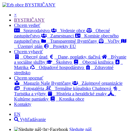
BYSTRIČANY
×
BYSTRIČANY
Chcem vedieť
Spravodajstvo
Vedenie obce
Obecné
zastupiteľstvo
Zamestnanci
Komisie obecného
zastupiteľstva
Transparentné Bystričany
Voľby
Územný plán
Projekty EÚ
Chcem vybaviť
Obecný úrad
Dane, poplatky, tlačivá
Bývanie
a sociálne služby
Školstvo
Obecná knižnica
Matrika
Odpadové hospodárstvo
Zdravotné
stredisko
Chcem spoznať
Magazín Naše Bystričany
Záujmové organizácie
Fotogaléria
Termálne kúpalisko Chalmová
Turistika a výlety
História a heraldické znaky
Kultúrne pamiatky
Kronika obce
Kontakty
EN
Vyhľadávanie
Sledujte náš