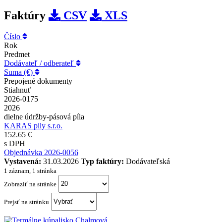
Faktúry
CSV
XLS
Číslo
Rok
Predmet
Dodávateľ / odberateľ
Suma (€)
Prepojené dokumenty
Stiahnuť
2026-0175
2026
dielne údržby-pásová píla
KARAS pily s.r.o.
152.65 €
s DPH
Objednávka 2026-0056
Vystavená:
31.03.2026
Typ faktúry:
Dodávateľská
1 záznam, 1 stránka
Zobraziť na stránke
Prejsť na stránku