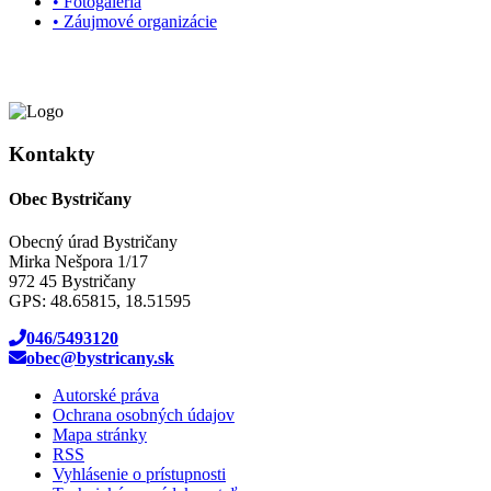
• Fotogaléria
• Záujmové organizácie
Kontakty
Obec Bystričany
Obecný úrad Bystričany
Mirka Nešpora 1/17
972 45 Bystričany
GPS: 48.65815, 18.51595
046/5493120
obec@bystricany.sk
Autorské práva
Ochrana osobných údajov
Mapa stránky
RSS
Vyhlásenie o prístupnosti