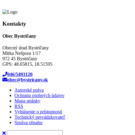
Kontakty
Obec Bystričany
Obecný úrad Bystričany
Mirka Nešpora 1/17
972 45 Bystričany
GPS: 48.65815, 18.51595
046/5493120
obec@bystricany.sk
Autorské práva
Ochrana osobných údajov
Mapa stránky
RSS
Vyhlásenie o prístupnosti
Technický prevádzkovateľ
Správa obsahu