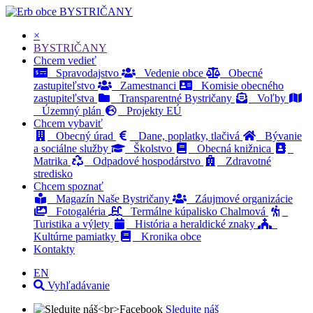
BYSTRIČANY
×
BYSTRIČANY
Chcem vedieť
Spravodajstvo
Vedenie obce
Obecné
zastupiteľstvo
Zamestnanci
Komisie obecného
zastupiteľstva
Transparentné Bystričany
Voľby
Územný plán
Projekty EÚ
Chcem vybaviť
Obecný úrad
Dane, poplatky, tlačivá
Bývanie
a sociálne služby
Školstvo
Obecná knižnica
Matrika
Odpadové hospodárstvo
Zdravotné
stredisko
Chcem spoznať
Magazín Naše Bystričany
Záujmové organizácie
Fotogaléria
Termálne kúpalisko Chalmová
Turistika a výlety
História a heraldické znaky
Kultúrne pamiatky
Kronika obce
Kontakty
EN
Vyhľadávanie
Sledujte náš