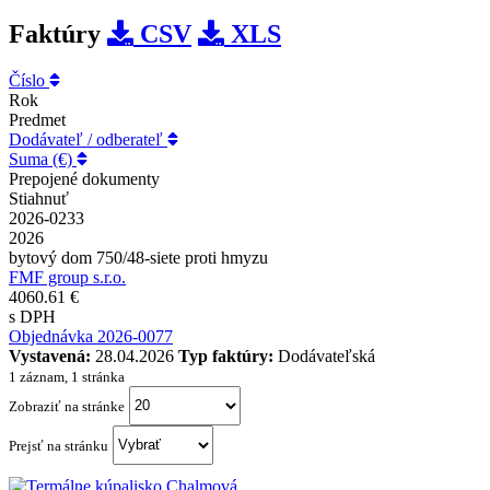
Faktúry
CSV
XLS
Číslo
Rok
Predmet
Dodávateľ / odberateľ
Suma (€)
Prepojené dokumenty
Stiahnuť
2026-0233
2026
bytový dom 750/48-siete proti hmyzu
FMF group s.r.o.
4060.61 €
s DPH
Objednávka 2026-0077
Vystavená:
28.04.2026
Typ faktúry:
Dodávateľská
1 záznam, 1 stránka
Zobraziť na stránke
Prejsť na stránku