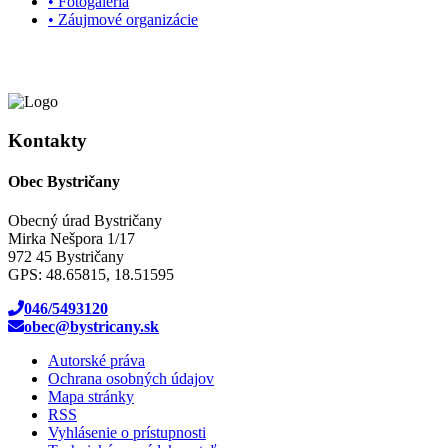
• Fotogaléria
• Záujmové organizácie
Kontakty
Obec Bystričany
Obecný úrad Bystričany
Mirka Nešpora 1/17
972 45 Bystričany
GPS: 48.65815, 18.51595
046/5493120
obec@bystricany.sk
Autorské práva
Ochrana osobných údajov
Mapa stránky
RSS
Vyhlásenie o prístupnosti