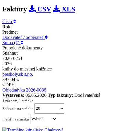
Faktúry
CSV
XLS
Číslo
Rok
Predmet
Dodávateľ / odberateľ
Suma (€)
Prepojené dokumenty
Stiahnuť
2026-0251
2026
knihy do miestnej knižnice
preskoly.sk s.r.o.
397.04 €
s DPH
Objednávka 2026-0086
Vystavená:
06.05.2026
Typ faktúry:
Dodávateľská
1 záznam, 1 stránka
Zobraziť na stránke
Prejsť na stránku