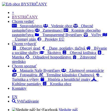
BYSTRIČANY
×
BYSTRIČANY
Chcem vedieť
Spravodajstvo
Vedenie obce
Obecné
zastupiteľstvo
Zamestnanci
Komisie obecného
zastupiteľstva
Transparentné Bystričany
Voľby
Územný plán
Projekty EÚ
Chcem vybaviť
Obecný úrad
Dane, poplatky, tlačivá
Bývanie
a sociálne služby
Školstvo
Obecná knižnica
Matrika
Odpadové hospodárstvo
Zdravotné
stredisko
Chcem spoznať
Magazín Naše Bystričany
Záujmové organizácie
Fotogaléria
Termálne kúpalisko Chalmová
Turistika a výlety
História a heraldické znaky
Kultúrne pamiatky
Kronika obce
Kontakty
EN
Vyhľadávanie
Sledujte náš