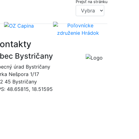
Prejsť na stránku
ontakty
bec Bystričany
ecný úrad Bystričany
rka Nešpora 1/17
2 45 Bystričany
S: 48.65815, 18.51595
046/5493120
obec@bystricany.sk