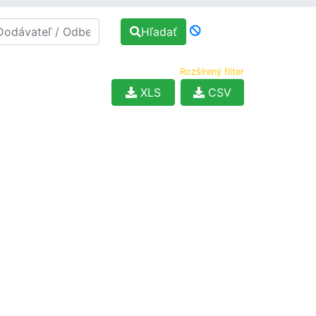
Hľadať
Rozšírený filter
XLS
CSV