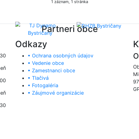
1 záznam, 1 stránka
Partneri obce
Odkazy
K
O
:30
• Ochrana osobných údajov
• Vedenie obce
Ob
deň
• Zamestnanci obce
Mi
• Tlačivá
:00
97
• Fotogaléria
GP
deň
• Záujmové organizácie
:30