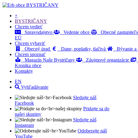
BYSTRIČANY
×
BYSTRIČANY
Chcem vedieť
Spravodajstvo
Vedenie obce
Obecné zastupiteľ
EÚ
Chcem vybaviť
Obecný úrad
Dane, poplatky, tlačivá
Bývanie a s
Chcem spoznať
Magazín Naše Bystričany
Záujmové organizácie
Kronika obce
Kontakty
EN
Vyhľadávanie
Sledujte náš
Facebook
Pridajte sa do
našej skupiny
Sledujte náš
Instagram
Odoberajte náš
YouTube