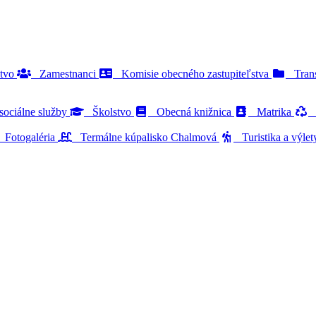
stvo
Zamestnanci
Komisie obecného zastupiteľstva
Trans
ociálne služby
Školstvo
Obecná knižnica
Matrika
O
Fotogaléria
Termálne kúpalisko Chalmová
Turistika a výle