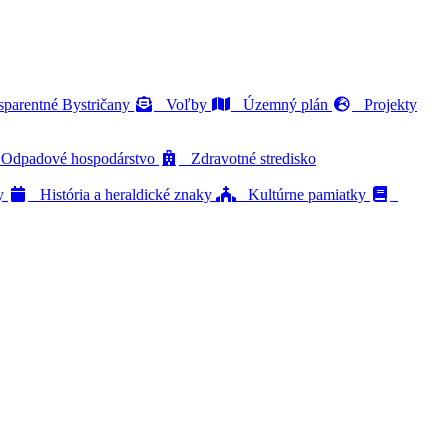
parentné Bystričany
Voľby
Územný plán
Projekty
dpadové hospodárstvo
Zdravotné stredisko
ty
História a heraldické znaky
Kultúrne pamiatky