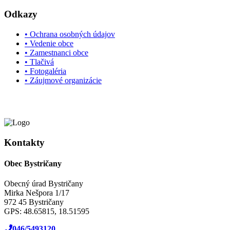
Odkazy
• Ochrana osobných údajov
• Vedenie obce
• Zamestnanci obce
• Tlačivá
• Fotogaléria
• Záujmové organizácie
Kontakty
Obec Bystričany
Obecný úrad Bystričany
Mirka Nešpora 1/17
972 45 Bystričany
GPS: 48.65815, 18.51595
046/5493120