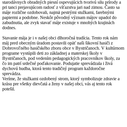
starodávnych obradných piesní ospevujúcich tvorivú silu prírody a
pri tanci prejavujúcom radosť z víťazstva jari nad zimou. Často sa
máje rozlične ozdobovali, najmä pestrými stužkami, farebnými
papiermi a podobne. Neskôr pôvodný význam májov upadol do
zabudnutia, ale zvyk stavať máje existuje v mnohých krajinách
dodnes.
Stavanie mája je i v našej obci dlhoročná tradícia. Tento rok nám
máj pred obecným úradom postavili opäť naši šikovní hasiči z
Dobrovoľného hasičského zboru obce v Bystričanoch. V kultúrnom
programe vystúpili deti zo základnej a materskej školy v
Bystričanoch, pod vedením pedagogických pracovníkov školy, za
čo im patrí srdečné poďakovanie. Podujatie sprevádzala i živá
dychovú hudba, ktorá tento tradičný program každoročne
sprevádza.
Veríme, že stužkami ozdobený strom, ktorý symbolizuje zdravie a
krásu pre všetky dievčatá a ženy v našej obci, vás aj tento rok
potešil.