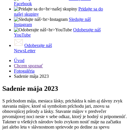
Facebook
Pridajte sa do
našej skupiny
Sledujte náš
Instagram
Odoberajte náš
YouTube
Odoberajte náš
NewsLetter
Úvod
Chcem spoznať
Fotogaléria
Sadenie mája 2023
Sadenie mája 2023
S príchodom mája, mesiaca lásky, prichádza k nám aj dávny zvyk
stavania májov, ktoré sú symbolom príchodu jari, znovu sa
obnovujúcej prírody a lásky. Stavanie májov v predvečer
prvomájovej noci nesie v sebe odkaz, ktorý je hodný si pripomenúť.
Takmer u všetkých národov bolo zvykom nosiť máje na začiatku
jari alebo leta v slávnostnom sprievode po dedine za spevu