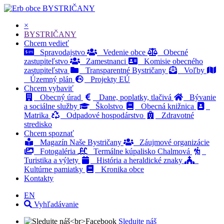
BYSTRIČANY
×
BYSTRIČANY
Chcem vedieť
Spravodajstvo
Vedenie obce
Obecné
zastupiteľstvo
Zamestnanci
Komisie obecného
zastupiteľstva
Transparentné Bystričany
Voľby
Územný plán
Projekty EÚ
Chcem vybaviť
Obecný úrad
Dane, poplatky, tlačivá
Bývanie
a sociálne služby
Školstvo
Obecná knižnica
Matrika
Odpadové hospodárstvo
Zdravotné
stredisko
Chcem spoznať
Magazín Naše Bystričany
Záujmové organizácie
Fotogaléria
Termálne kúpalisko Chalmová
Turistika a výlety
História a heraldické znaky
Kultúrne pamiatky
Kronika obce
Kontakty
EN
Vyhľadávanie
Sledujte náš