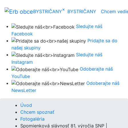
×
BYSTRIČANY
BYSTRIČANY
Chcem vedi
Sledujte náš
Facebook
Pridajte sa do
našej skupiny
Sledujte náš
Instagram
Odoberajte náš
YouTube
Odoberajte náš
NewsLetter
Úvod
Chcem spoznať
Fotogaléria
Spomienková slávnosť 81. výročia SNP |