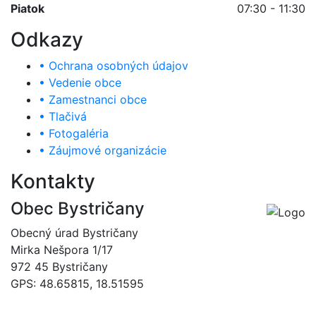
Piatok
07:30 - 11:30
Odkazy
• Ochrana osobných údajov
• Vedenie obce
• Zamestnanci obce
• Tlačivá
• Fotogaléria
• Záujmové organizácie
Kontakty
Obec Bystričany
Obecný úrad Bystričany
Mirka Nešpora 1/17
972 45 Bystričany
GPS: 48.65815, 18.51595
046/5493120