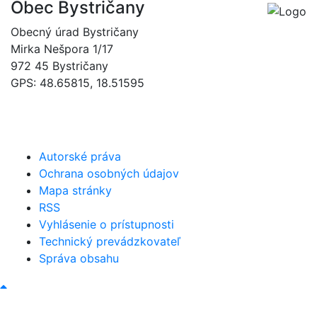
Obec Bystričany
Obecný úrad Bystričany
Mirka Nešpora 1/17
972 45 Bystričany
GPS: 48.65815, 18.51595
046/5493120
obec@bystricany.sk
Autorské práva
Ochrana osobných údajov
Mapa stránky
RSS
Vyhlásenie o prístupnosti
Technický prevádzkovateľ
Správa obsahu