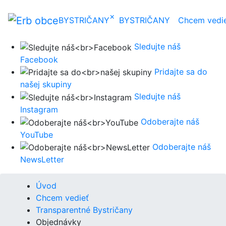
×
BYSTRIČANY
BYSTRIČANY
Chcem vedi
Sledujte náš
Facebook
Pridajte sa do
našej skupiny
Sledujte náš
Instagram
Odoberajte náš
YouTube
Odoberajte náš
NewsLetter
Úvod
Chcem vedieť
Transparentné Bystričany
Objednávky