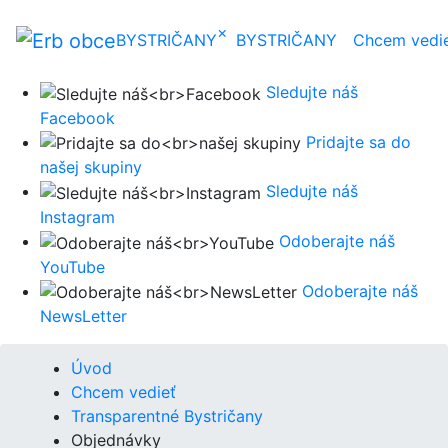
×
BYSTRIČANY
BYSTRIČANY
Chcem vedi
Sledujte náš
Facebook
Pridajte sa do
našej skupiny
Sledujte náš
Instagram
Odoberajte náš
YouTube
Odoberajte náš
NewsLetter
Úvod
Chcem vedieť
Transparentné Bystričany
Objednávky