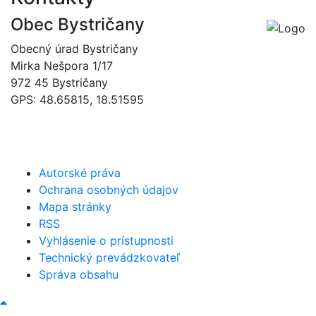
Obec Bystričany
Obecný úrad Bystričany
Mirka Nešpora 1/17
972 45 Bystričany
GPS: 48.65815, 18.51595
046/5493120
obec@bystricany.sk
Autorské práva
Ochrana osobných údajov
Mapa stránky
RSS
Vyhlásenie o prístupnosti
Technický prevádzkovateľ
Správa obsahu