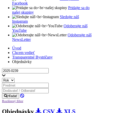
Facebook
Pridajte sa do
našej skupiny
Sledujte náš
Instagram
Odoberajte náš
YouTube
Odoberajte náš
NewsLetter
Úvod
Chcem vedieť
Transparentné Bystričany
Objednávky
Hľadať
Rozšírený filter
Objednávky
CSV
XLS