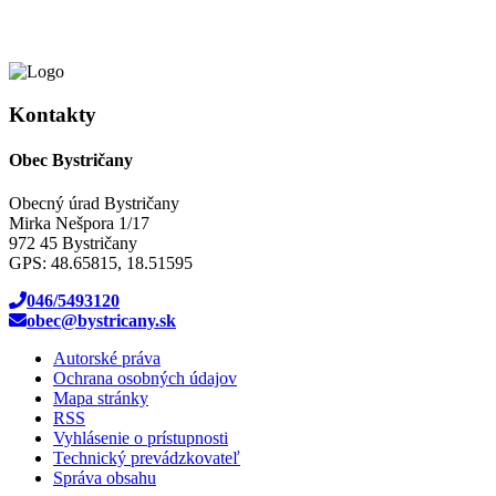
Kontakty
Obec Bystričany
Obecný úrad Bystričany
Mirka Nešpora 1/17
972 45 Bystričany
GPS: 48.65815, 18.51595
046/5493120
obec@bystricany.sk
Autorské práva
Ochrana osobných údajov
Mapa stránky
RSS
Vyhlásenie o prístupnosti
Technický prevádzkovateľ
Správa obsahu