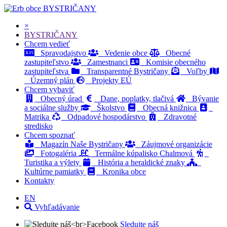
BYSTRIČANY
×
BYSTRIČANY
Chcem vedieť
Spravodajstvo
Vedenie obce
Obecné
zastupiteľstvo
Zamestnanci
Komisie obecného
zastupiteľstva
Transparentné Bystričany
Voľby
Územný plán
Projekty EÚ
Chcem vybaviť
Obecný úrad
Dane, poplatky, tlačivá
Bývanie
a sociálne služby
Školstvo
Obecná knižnica
Matrika
Odpadové hospodárstvo
Zdravotné
stredisko
Chcem spoznať
Magazín Naše Bystričany
Záujmové organizácie
Fotogaléria
Termálne kúpalisko Chalmová
Turistika a výlety
História a heraldické znaky
Kultúrne pamiatky
Kronika obce
Kontakty
EN
Vyhľadávanie
Sledujte náš