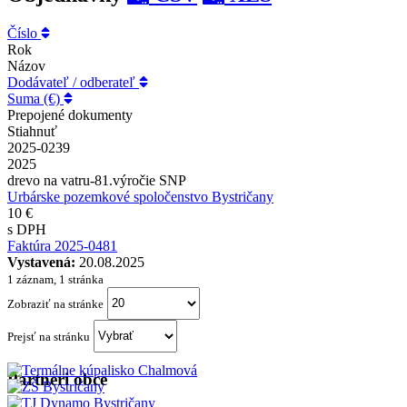
Číslo
Rok
Názov
Dodávateľ / odberateľ
Suma (€)
Prepojené dokumenty
Stiahnuť
2025-0239
2025
drevo na vatru-81.výročie SNP
Urbárske pozemkové spoločenstvo Bystričany
10 €
s DPH
Faktúra 2025-0481
Vystavená:
20.08.2025
1 záznam, 1 stránka
Zobraziť na stránke
Prejsť na stránku
Partneri obce