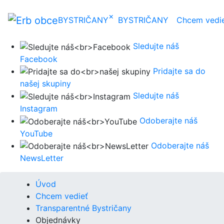
×
BYSTRIČANY
BYSTRIČANY
Chcem vedi
Sledujte náš
Facebook
Pridajte sa do
našej skupiny
Sledujte náš
Instagram
Odoberajte náš
YouTube
Odoberajte náš
NewsLetter
Úvod
Chcem vedieť
Transparentné Bystričany
Objednávky