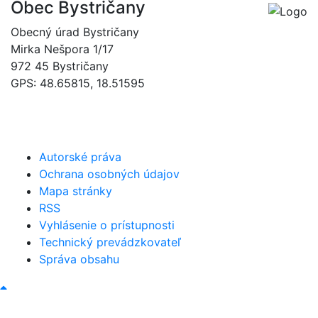
Obec Bystričany
Obecný úrad Bystričany
Mirka Nešpora 1/17
972 45 Bystričany
GPS: 48.65815, 18.51595
046/5493120
obec@bystricany.sk
Autorské práva
Ochrana osobných údajov
Mapa stránky
RSS
Vyhlásenie o prístupnosti
Technický prevádzkovateľ
Správa obsahu