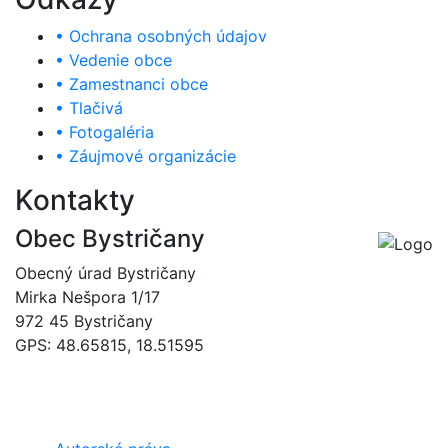
• Ochrana osobných údajov
• Vedenie obce
• Zamestnanci obce
• Tlačivá
• Fotogaléria
• Záujmové organizácie
Kontakty
Obec Bystričany
Obecný úrad Bystričany
Mirka Nešpora 1/17
972 45 Bystričany
GPS: 48.65815, 18.51595
046/5493120
obec@bystricany.sk