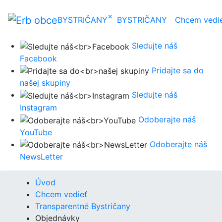
×
BYSTRIČANY
BYSTRIČANY
Chcem vedi
Sledujte náš
Facebook
Pridajte sa do
našej skupiny
Sledujte náš
Instagram
Odoberajte náš
YouTube
Odoberajte náš
NewsLetter
Úvod
Chcem vedieť
Transparentné Bystričany
Objednávky