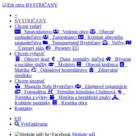
BYSTRIČANY
×
BYSTRIČANY
Chcem vedieť
Spravodajstvo
Vedenie obce
Obecné
zastupiteľstvo
Zamestnanci
Komisie obecného
zastupiteľstva
Transparentné Bystričany
Voľby
Územný plán
Projekty EÚ
Chcem vybaviť
Obecný úrad
Dane, poplatky, tlačivá
Bývanie
a sociálne služby
Školstvo
Obecná knižnica
Matrika
Odpadové hospodárstvo
Zdravotné
stredisko
Chcem spoznať
Magazín Naše Bystričany
Záujmové organizácie
Fotogaléria
Termálne kúpalisko Chalmová
Turistika a výlety
História a heraldické znaky
Kultúrne pamiatky
Kronika obce
Kontakty
EN
Vyhľadávanie
Sledujte náš