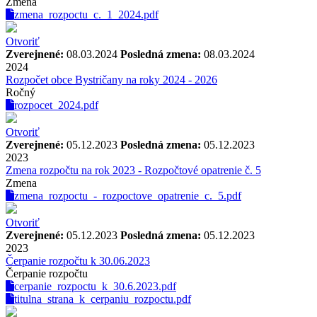
Zmena
zmena_rozpoctu_c._1_2024.pdf
Otvoriť
Zverejnené:
08.03.2024
Posledná zmena:
08.03.2024
2024
Rozpočet obce Bystričany na roky 2024 - 2026
Ročný
rozpocet_2024.pdf
Otvoriť
Zverejnené:
05.12.2023
Posledná zmena:
05.12.2023
2023
Zmena rozpočtu na rok 2023 - Rozpočtové opatrenie č. 5
Zmena
zmena_rozpoctu_-_rozpoctove_opatrenie_c._5.pdf
Otvoriť
Zverejnené:
05.12.2023
Posledná zmena:
05.12.2023
2023
Čerpanie rozpočtu k 30.06.2023
Čerpanie rozpočtu
cerpanie_rozpoctu_k_30.6.2023.pdf
titulna_strana_k_cerpaniu_rozpoctu.pdf